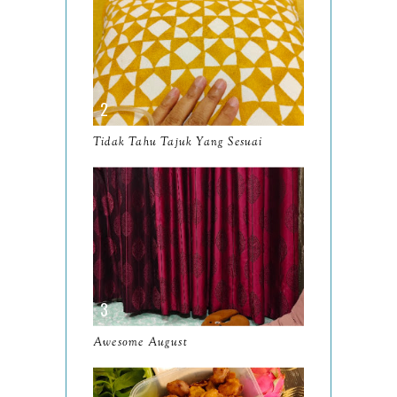
June
10
May
9
April
9
March
11
Tidak Tahu Tajuk Yang Sesuai
February
8
January
14
2024
130
December
19
November
12
October
10
Awesome August
September
13
August
9