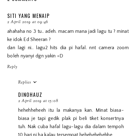
SITI YANG MENAIP
2 April 2019 at 09:46
ahahaha no 3 tu.. adeh. macam mana jadi lagu tu ? minat
ke idok Ed Sheeran ?
dan lagi ni.. lagu2 hits dia pi hafal. nnt camera zoom
boleh nyanyi dgn yakin =D
Reply
Replies
DINOHAUZ
2 April 2019 at 15:08
hehehheheeh itu la makanya kan. Minat biasa-
biasa je tapi gedik plak pi beli tiket konsertnya
tuh. Nak cuba hafal lagu-lagu dia dalam tempoh
10 hari ni ha kalau tersempat hehehehehehhe