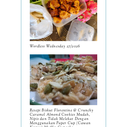
July
12
June
5
May
11
April
13
Wordless Wednesday 27/2026
March
11
February
9
January
6
2023
93
December
11
Resepi Biskut Florentine @ Crunchy
November
8
Caramel Almond Cookies Mudah,
Nipis dan Tidak Melekat Dengan
October
Menggunakan Paper Cup (Cawan
11