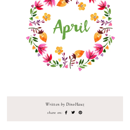
Written by DinoHauz
share on: