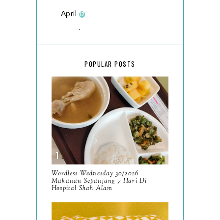
April
12
March
18
February
15
POPULAR POSTS
January
17
2025
134
December
15
November
14
October
13
September
9
Wordless Wednesday 30/2026
Makanan Sepanjang 7 Hari Di
August
Hospital Shah Alam
8
July
14