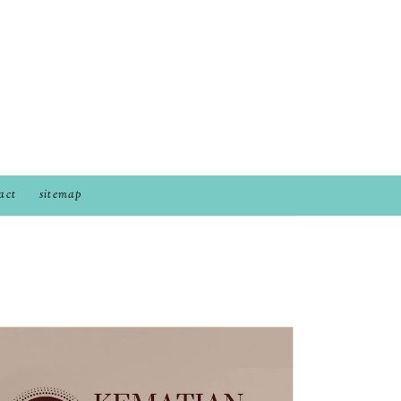
act
sitemap