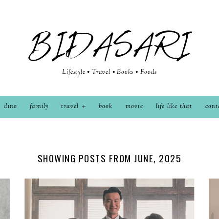
BIDASARI
Lifestyle • Travel • Books • Foods
dino
family
travel
book
movie
life like that
cont
SHOWING POSTS FROM JUNE, 2025