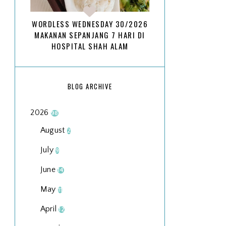
WORDLESS WEDNESDAY 30/2026
MAKANAN SEPANJANG 7 HARI DI
HOSPITAL SHAH ALAM
BLOG ARCHIVE
2026
98
August
2
July
9
June
14
May
11
April
12