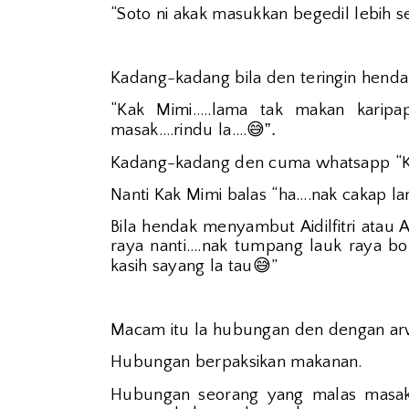
“Soto ni akak masukkan begedil lebih s
Kadang-kadang bila den teringin hend
“Kak Mimi…..lama tak makan karipa
😅”.
masak….rindu la….
Kadang-kadang den cuma whatsapp “Kak
Nanti Kak Mimi balas “ha….nak cakap lam
Bila hendak menyambut Aidilfitri atau
raya nanti….nak tumpang lauk raya bol
😅
kasih sayang la tau
”
Macam itu la hubungan den dengan ar
Hubungan berpaksikan makanan.
Hubungan seorang yang malas masak 