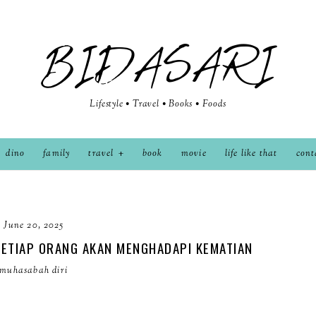
BIDASARI
Lifestyle • Travel • Books • Foods
dino
family
travel
book
movie
life like that
cont
June 20, 2025
SETIAP ORANG AKAN MENGHADAPI KEMATIAN
muhasabah diri