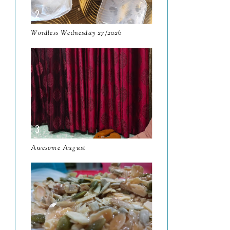
25/2025
5 KDrama Ringan dan
Wordless Wednesday 27/2026
Manis Sesuai Ditonton
Apabila ...
Perkara Yang Pasti Adalah
Setiap Orang Akan
Mengha...
Wordless Wednesday
24/2025
Awesome August
Aneka Cerita Bulan Jun
Wordless Wednesday
23/2025
Harta Karun Selama
Hampir 9 Tahun