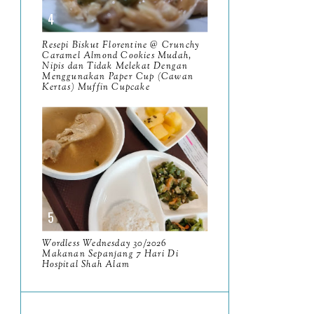
Wordless Wednesday
22/2025
Resepi Biskut Florentine @ Crunchy
Caramel Almond Cookies Mudah,
Movie Review Ejen Ali The
Nipis dan Tidak Melekat Dengan
Menggunakan Paper Cup (Cawan
Movie 2 Misi Satria
Kertas) Muffin Cupcake
Hari Terakhir Bersama
Pasukan Yang Awesome
May
9
April
9
March
11
Wordless Wednesday 30/2026
February
8
Makanan Sepanjang 7 Hari Di
Hospital Shah Alam
January
14
2024
130