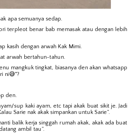
ak apa semuanya sedap.
ori terpleot benar bab memasak atau dengan lebih
p kasih dengan arwah Kak Mimi.
kat arwah bertahun-tahun.
 menu mangkuk tingkat, biasanya den akan whatsapp
😅”
i ni
?
p den.
m/sup kaki ayam, etc tapi akak buat sikit je. Jadi
 Kalau Sarie nak akak simpankan untuk Sarie”.
ti balik kerja singgah rumah akak, akak ada buat
 datang ambil tau”.