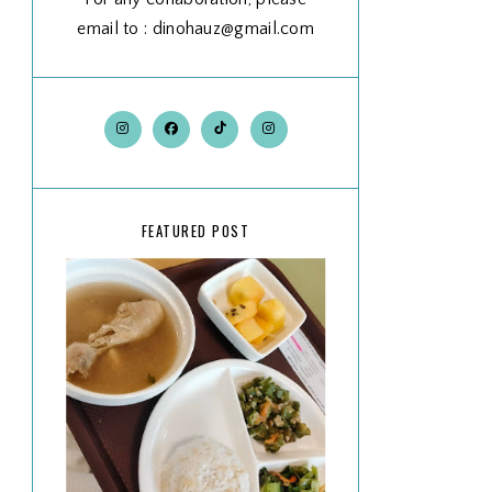
email to : dinohauz@gmail.com
FEATURED POST