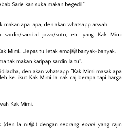
ebab Sarie kan suka makan begedil”.
ak makan apa-apa, den akan whatsapp arwah.
p sardin/sambal jawa/soto, etc yang Kak Mimi
😅
 Mimi…..lepas tu letak emoji
banyak-banyak.
a tak makan karipap sardin la tu”.
 Aidiladha, den akan whatsapp “Kak Mimi masak apa
eh ke…ikut Kak Mimi la nak caj berapa tapi harga
wah Kak Mimi.
😅
(den la ni
) dengan seorang
eonni
yang rajin