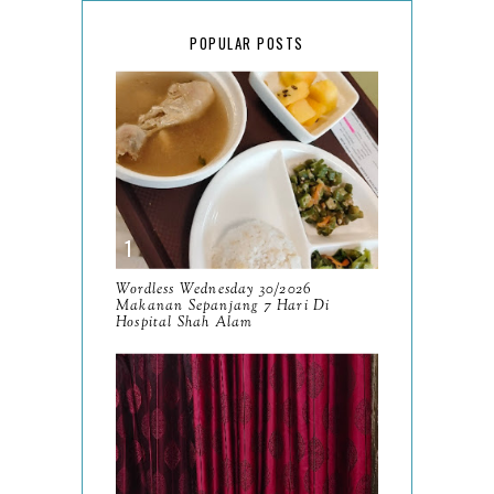
February
15
POPULAR POSTS
January
17
2025
134
December
15
November
14
October
13
September
9
Wordless Wednesday 30/2026
Makanan Sepanjang 7 Hari Di
August
Hospital Shah Alam
8
July
14
June
10
Wordless Wednesday
25/2025