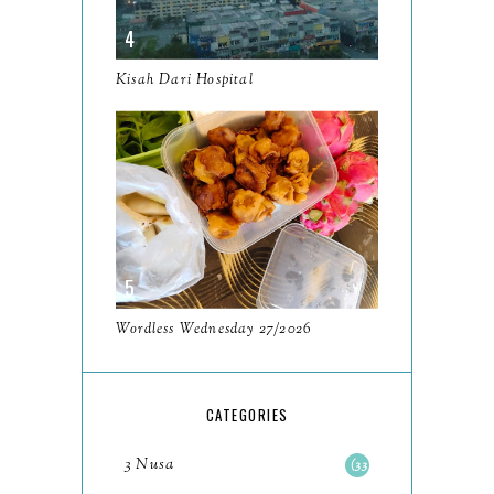
22/2025
Movie Review Ejen Ali The
Kisah Dari Hospital
Movie 2 Misi Satria
Hari Terakhir Bersama
Pasukan Yang Awesome
May
9
April
9
March
11
Wordless Wednesday 27/2026
February
8
January
14
CATEGORIES
2024
130
3 Nusa
33
December
19