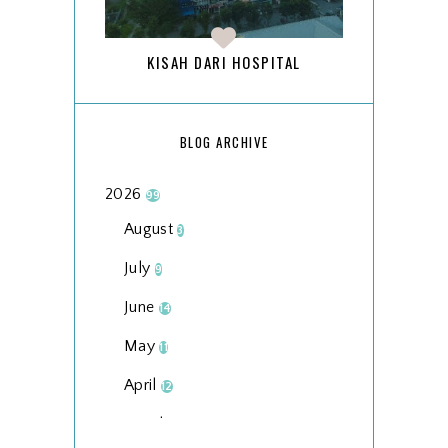
KISAH DARI HOSPITAL
BLOG ARCHIVE
2026
99
August
3
July
9
June
14
May
11
April
12
March
18