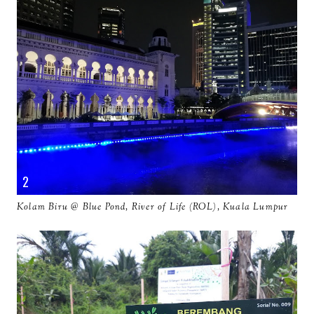
Kolam Biru @ Blue Pond, River of Life (ROL), Kuala Lumpur