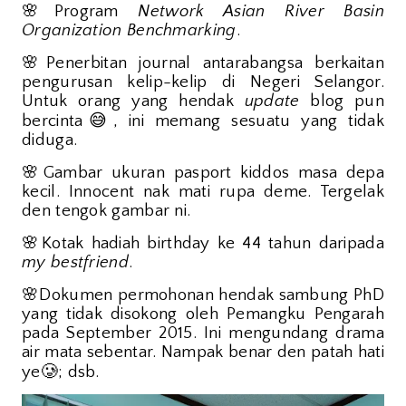
🌸
Program
Network Asian River Basin
Organization Benchmarking
.
🌸
Penerbitan journal antarabangsa berkaitan
pengurusan kelip-kelip di Negeri Selangor.
Untuk orang yang hendak
update
blog pun
😅
bercinta
, ini memang sesuatu yang tidak
diduga.
🌸
Gambar ukuran pasport kiddos masa depa
kecil. Innocent nak mati rupa deme. Tergelak
den tengok gambar ni.
🌸
Kotak hadiah birthday ke 44 tahun daripada
my bestfriend
.
🌸
Dokumen permohonan hendak sambung PhD
yang tidak disokong oleh Pemangku Pengarah
pada September 2015. Ini mengundang drama
air mata sebentar. Nampak benar den patah hati
🥲
ye
; dsb.