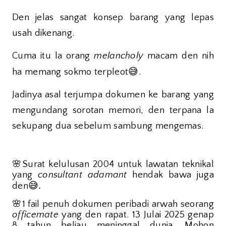
Den jelas sangat konsep barang yang lepas
usah dikenang.
Cuma itu la orang
melancholy
macam den nih
😅
ha memang sokmo terpleot
.
Jadinya asal terjumpa dokumen ke barang yang
mengundang sorotan memori, den terpana la
sekupang dua sebelum sambung mengemas.
🌸
Surat kelulusan 2004 untuk lawatan teknikal
yang
consultant
adamant
hendak bawa juga
😅.
den
🌸
1 fail penuh dokumen peribadi arwah seorang
officemate
yang den rapat. 13 Julai 2025 genap
8 tahun beliau meninggal dunia. Mohon