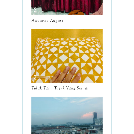
5 KDrama Ringan dan
Manis Sesuai Ditonton
Awesome August
Apabila ...
Perkara Yang Pasti Adalah
Setiap Orang Akan
Mengha...
Wordless Wednesday
24/2025
Aneka Cerita Bulan Jun
Tidak Tahu Tajuk Yang Sesuai
Wordless Wednesday
23/2025
Harta Karun Selama Hampir
9 Tahun
Wordless Wednesday