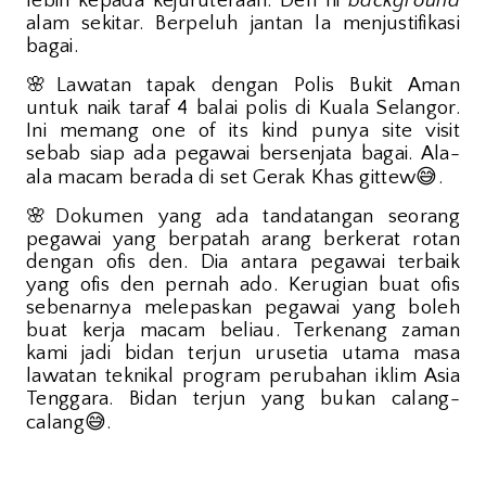
lebih kepada kejuruteraan. Den ni
background
alam sekitar. Berpeluh jantan la menjustifikasi
bagai.
🌸
Lawatan tapak dengan Polis Bukit Aman
untuk naik taraf 4 balai polis di Kuala Selangor.
Ini memang one of its kind punya site visit
sebab siap ada pegawai bersenjata bagai. Ala-
😅
ala macam berada di set Gerak Khas gittew
.
🌸
Dokumen yang ada tandatangan seorang
pegawai yang berpatah arang berkerat rotan
dengan ofis den. Dia antara pegawai terbaik
yang ofis den pernah ado. Kerugian buat ofis
sebenarnya melepaskan pegawai yang boleh
buat kerja macam beliau. Terkenang zaman
kami jadi bidan terjun urusetia utama masa
lawatan teknikal program perubahan iklim Asia
Tenggara. Bidan terjun yang bukan calang-
😅
calang
.