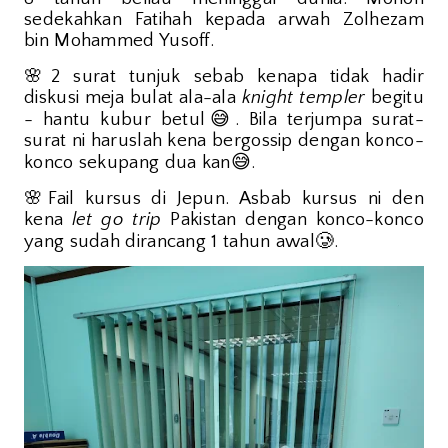
sedekahkan Fatihah kepada arwah Zolhezam
bin Mohammed Yusoff.
🌸
2 surat tunjuk sebab kenapa tidak hadir
diskusi meja bulat ala-ala
knight templer
begitu
😅
- hantu kubur betul
. Bila terjumpa surat-
surat ni haruslah kena bergossip dengan konco-
😅
konco sekupang dua kan
.
🌸
Fail kursus di Jepun. Asbab kursus ni den
kena
let go trip
Pakistan dengan konco-konco
🥲
yang sudah dirancang 1 tahun awal
.