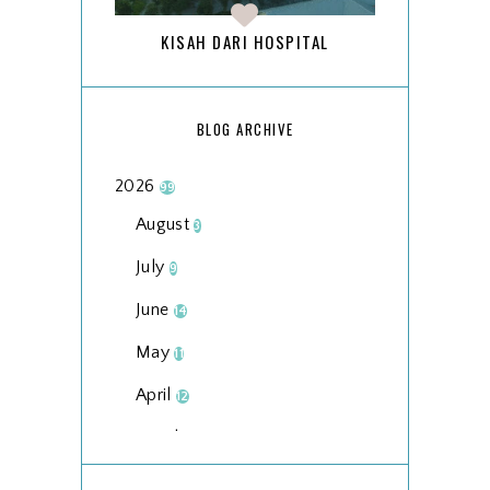
KISAH DARI HOSPITAL
BLOG ARCHIVE
2026
99
August
3
July
9
June
14
May
11
April
12
March
18
February
15