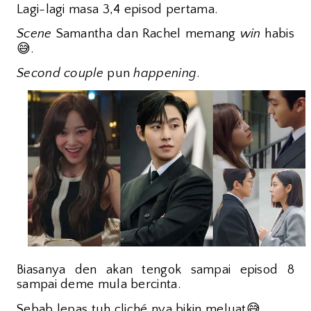
Lagi-lagi masa 3,4 episod pertama.
Scene
Samantha dan Rachel memang
win
habis
😅
.
Second couple
pun
happening
.
Biasanya den akan tengok sampai episod 8
sampai deme mula bercinta.
😅
Sebab lepas tuh cliché nya bikin meluat
.