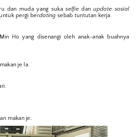
aru dan muda yang suka
selfie
dan
update sosial
untuk pergi ber
dating
sebab tuntutan kerja.
o Min Ho yang disenangi oleh anak-anak buahnya
makan je la.
ri.
an makan je.