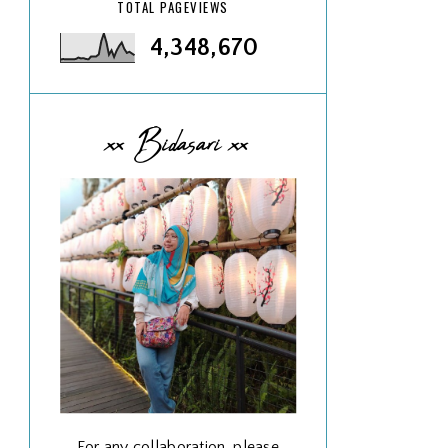
TOTAL PAGEVIEWS
4,348,670
xx Bidasari xx
For any collaboration, please