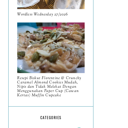
May
11
April
Wordless Wednesday 27/2026
13
March
11
February
9
January
6
2023
93
December
11
Resepi Biskut Florentine @ Crunchy
November
Caramel Almond Cookies Mudah,
8
Nipis dan Tidak Melekat Dengan
Menggunakan Paper Cup (Cawan
October
11
Kertas) Muffin Cupcake
September
7
Resensi Buku Muhammad
CATEGORIES
Riwayat Hidup