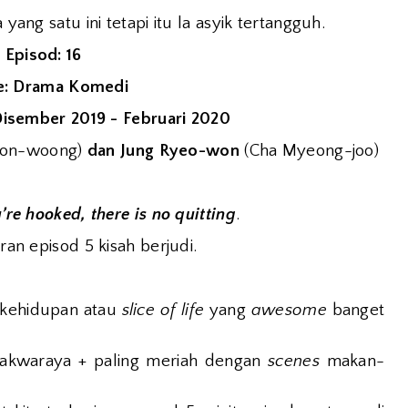
yang satu ini tetapi itu la asyik tertangguh.
Episod: 16
e: Drama Komedi
isember 2019 - Februari 2020
eon-woong)
dan Jung Ryeo-won
(
Cha Myeong-joo)
e hooked, there is no quitting
.
ran episod 5 kisah berjudi.
 kehidupan atau
slice of life
yang
awesome
banget
akwaraya + paling meriah dengan
scenes
makan-