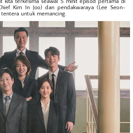
kita terkesima seawal 5 minit episod pertama di
hief Kim In Joo) dan pendakwaraya (Lee Seon-
tentera untuk memancing.