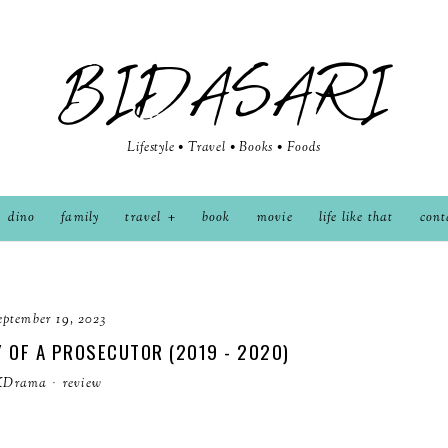
BIDASARI
Lifestyle • Travel • Books • Foods
dino
family
travel
book
movie
life like that
cont
eptember 19, 2023
 OF A PROSECUTOR (2019 - 2020)
KDrama
·
review