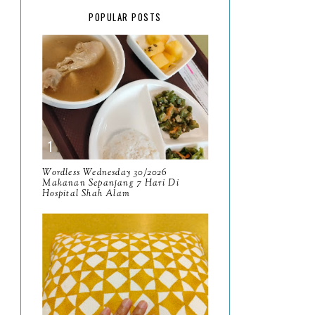
February
15
POPULAR POSTS
January
17
2025
134
December
15
November
14
October
13
September
9
Wordless Wednesday 30/2026
Makanan Sepanjang 7 Hari Di
Hospital Shah Alam
August
8
July
14
June
10
May
9
April
9