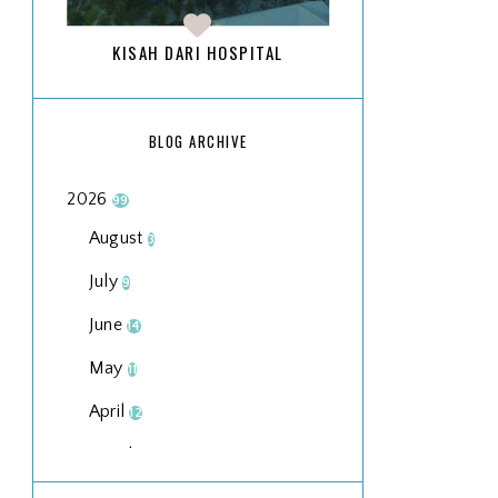
KISAH DARI HOSPITAL
BLOG ARCHIVE
2026
99
August
3
July
9
June
14
May
11
April
12
March
18