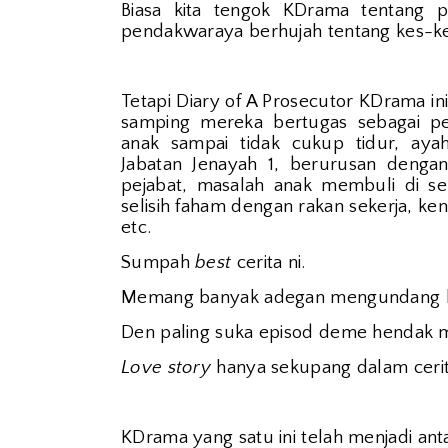
Biasa kita tengok KDrama tentang p
pendakwaraya berhujah tentang kes-k
Tetapi Diary of A Prosecutor KDrama i
samping mereka bertugas sebagai pe
anak sampai tidak cukup tidur, aya
Jabatan Jenayah 1, berurusan dengan
pejabat, masalah anak membuli di seko
selisih faham dengan rakan sekerja, ke
etc.
Sumpah
best
cerita ni.
Memang banyak adegan mengundang ket
Den paling suka episod deme hendak m
Love story
hanya sekupang dalam cerit
KDrama yang satu ini telah menjadi an