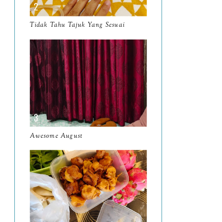
March
11
Tidak Tahu Tajuk Yang Sesuai
February
8
January
14
2024
130
December
19
November
12
October
10
Awesome August
September
13
August
9
July
12
June
5