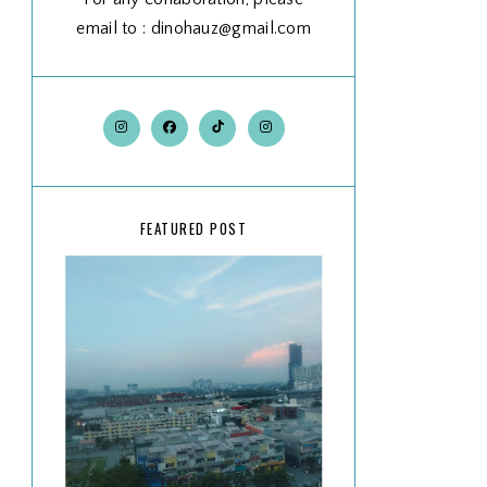
email to : dinohauz@gmail.com
FEATURED POST