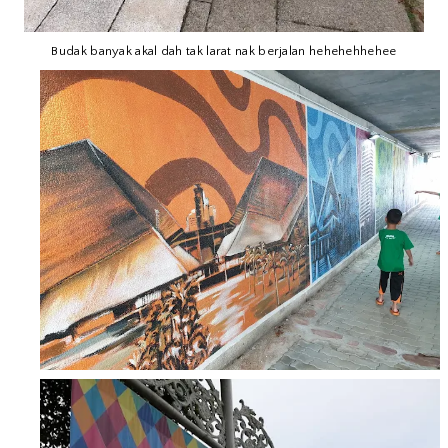
Budak banyak akal dah tak larat nak berjalan hehehehhehee