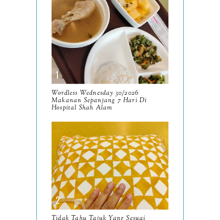
2025
134
December
15
November
14
October
13
September
9
Wordless Wednesday 30/2026
Makanan Sepanjang 7 Hari Di
August
Hospital Shah Alam
8
July
14
June
10
May
9
April
9
March
11
Tidak Tahu Tajuk Yang Sesuai