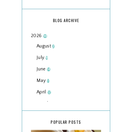
BLOG ARCHIVE
2026
98
August
2
July
9
June
14
May
11
April
12
March
18
February
15
POPULAR POSTS
January
17