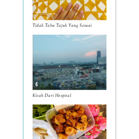
November
12
October
10
Tidak Tahu Tajuk Yang Sesuai
September
13
August
9
July
12
June
5
May
11
April
13
Kisah Dari Hospital
March
11
February
9
January
6