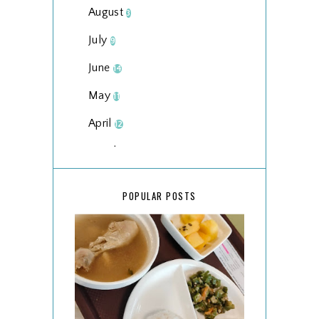
August
3
July
9
June
14
May
11
April
12
March
18
February
15
POPULAR POSTS
January
17
2025
134
December
15
November
14