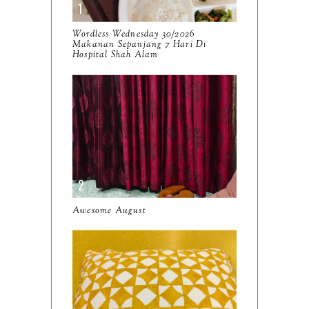
October
13
September
9
Wordless Wednesday 30/2026
Makanan Sepanjang 7 Hari Di
August
Hospital Shah Alam
8
July
14
June
10
May
9
April
9
March
11
Awesome August
February
8
January
14
2024
130
December
19