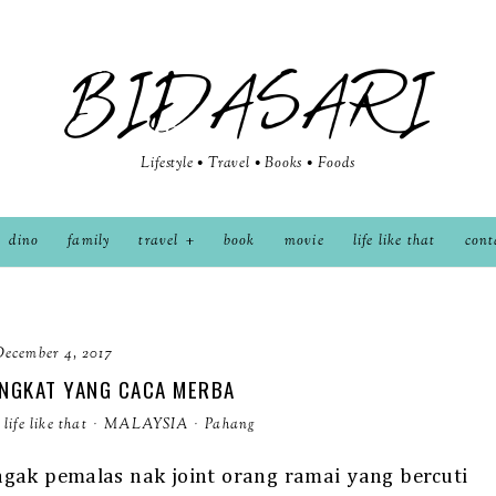
BIDASARI
Lifestyle • Travel • Books • Foods
dino
family
travel
book
movie
life like that
cont
December 4, 2017
INGKAT YANG CACA MERBA
life like that
·
MALAYSIA
·
Pahang
ak pemalas nak joint orang ramai yang bercuti