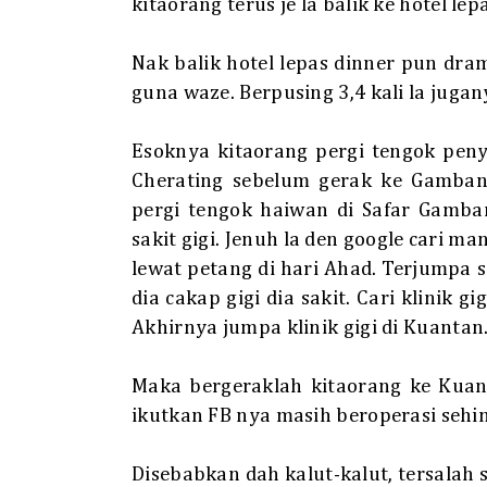
kitaorang terus je la balik ke hotel lep
Nak balik hotel lepas dinner pun dra
guna waze. Berpusing 3,4 kali la juga
Esoknya kitaorang pergi tengok pen
Cherating sebelum gerak ke Gambang
pergi tengok haiwan di Safar Gamban
sakit gigi. Jenuh la den google cari m
lewat petang di hari Ahad. Terjumpa 
dia cakap gigi dia sakit. Cari klinik
Akhirnya jumpa klinik gigi di Kuantan
Maka bergeraklah kitaorang ke Kuant
ikutkan FB nya masih beroperasi seh
Disebabkan dah kalut-kalut, tersalah