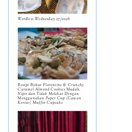
April
9
Wordless Wednesday 27/2026
March
11
February
8
January
14
2024
130
December
19
November
12
Resepi Biskut Florentine @ Crunchy
Caramel Almond Cookies Mudah,
October
10
Nipis dan Tidak Melekat Dengan
Menggunakan Paper Cup (Cawan
September
Kertas) Muffin Cupcake
13
August
9
July
12