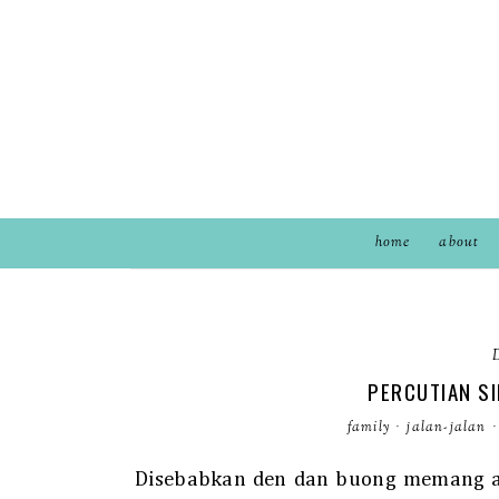
home
about
PERCUTIAN S
family
·
jalan-jalan
·
Disebabkan den dan buong memang ag