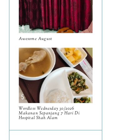
June
5
May
11
April
13
Awesome August
March
11
February
9
January
6
2023
93
December
11
November
8
Wordless Wednesday 30/2026
Makanan Sepanjang 7 Hari Di
October
11
Hospital Shah Alam
September
7
August