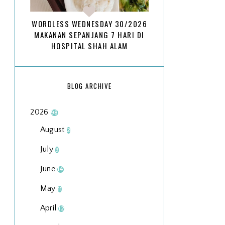
WORDLESS WEDNESDAY 30/2026
MAKANAN SEPANJANG 7 HARI DI
HOSPITAL SHAH ALAM
BLOG ARCHIVE
2026
98
August
2
July
9
June
14
May
11
April
12