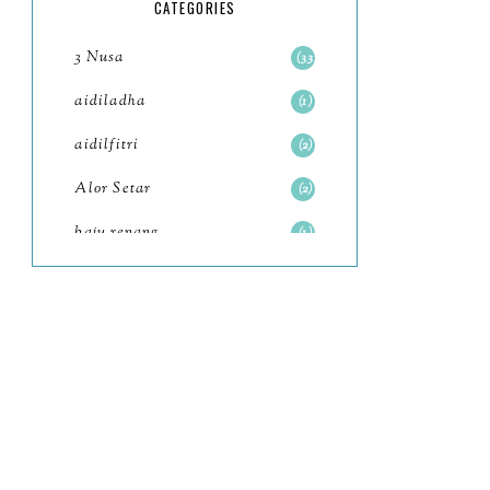
5
CATEGORIES
July
4
3 Nusa
33
June
6
aidiladha
1
May
7
aidilfitri
2
April
8
Alor Setar
2
March
6
baju renang
1
February
9
baking
2
January
11
baking class
3
2022
102
Bali
82
December
12
bandar seri iskandar
2
November
11
Bandung
1
October
6