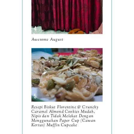
July
12
June
5
May
11
April
13
Awesome August
March
11
February
9
January
6
2023
93
December
11
Resepi Biskut Florentine @ Crunchy
November
8
Caramel Almond Cookies Mudah,
Nipis dan Tidak Melekat Dengan
October
Menggunakan Paper Cup (Cawan
11
Kertas) Muffin Cupcake
September
7