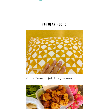
March
18
February
15
POPULAR POSTS
January
17
2025
134
December
15
November
14
October
13
September
9
Tidak Tahu Tajuk Yang Sesuai
August
8
July
14
June
10