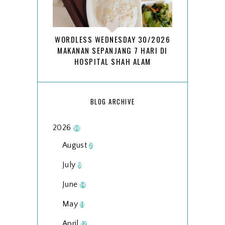
WORDLESS WEDNESDAY 30/2026
MAKANAN SEPANJANG 7 HARI DI
HOSPITAL SHAH ALAM
BLOG ARCHIVE
2026
98
August
2
July
9
June
14
May
11
April
12