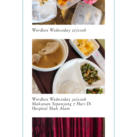
May
9
April
9
March
Wordless Wednesday 27/2026
11
February
8
January
14
2024
130
December
19
November
12
Wordless Wednesday 30/2026
October
Makanan Sepanjang 7 Hari Di
10
Hospital Shah Alam
September
13
August
9