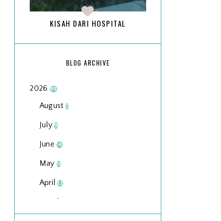
KISAH DARI HOSPITAL
BLOG ARCHIVE
2026
99
August
3
July
9
June
14
May
11
April
12
March
18