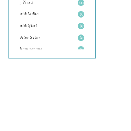
3 Nusa
33
June
6
aidiladha
1
May
7
aidilfitri
2
April
8
Alor Setar
2
March
6
baju renang
1
February
9
baking
2
January
11
baking class
3
2022
102
Bali
82
December
12
bandar seri iskandar
2
November
11
Bandung
1
October
6
Batam
18
September
4