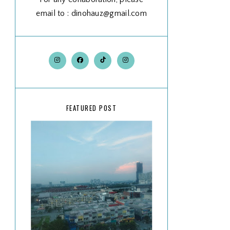
email to : dinohauz@gmail.com
FEATURED POST