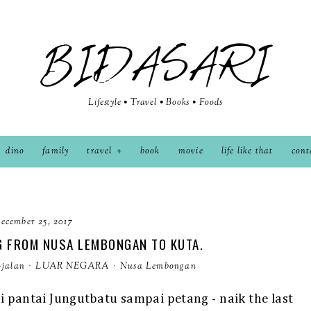
BIDASARI
Lifestyle • Travel • Books • Foods
dino
family
travel
book
movie
life like that
cont
ecember 25, 2017
NG FROM NUSA LEMBONGAN TO KUTA.
-jalan
·
LUAR NEGARA
·
Nusa Lembongan
pi pantai Jungutbatu sampai petang - naik the last