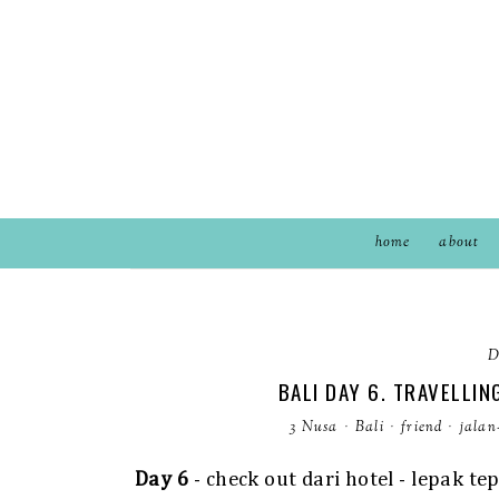
home
about
D
BALI DAY 6. TRAVELLI
3 Nusa
·
Bali
·
friend
·
jalan
Day 6
- check out dari hotel - lepak te