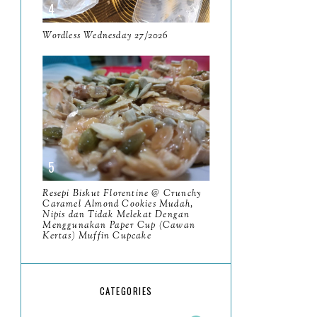
May
11
April
Wordless Wednesday 27/2026
13
March
11
February
9
January
6
2023
93
December
11
Resepi Biskut Florentine @ Crunchy
November
Caramel Almond Cookies Mudah,
8
Nipis dan Tidak Melekat Dengan
Menggunakan Paper Cup (Cawan
October
11
Kertas) Muffin Cupcake
September
7
August
5
CATEGORIES
July
4