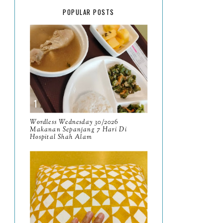
February
15
POPULAR POSTS
January
17
2025
134
December
15
November
14
October
13
September
9
Wordless Wednesday 30/2026
Makanan Sepanjang 7 Hari Di
Hospital Shah Alam
August
8
July
14
June
10
May
9
April
9