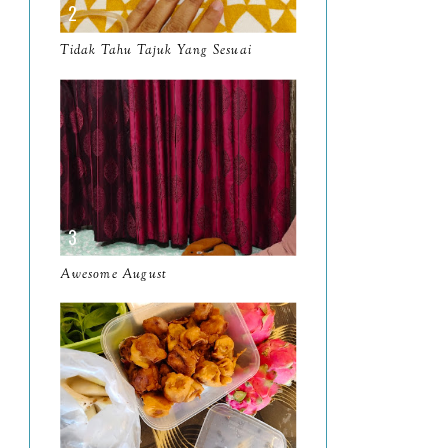
March
11
Tidak Tahu Tajuk Yang Sesuai
February
8
January
14
2024
130
December
19
November
12
October
10
Awesome August
September
13
August
9
July
12
June
5