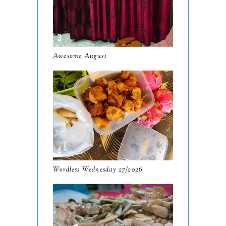
December
19
November
12
October
10
Awesome August
September
13
August
9
July
12
June
5
May
11
April
13
Wordless Wednesday 27/2026
March
11
February
9
January
6