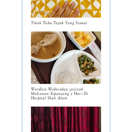
October
13
September
9
Tidak Tahu Tajuk Yang Sesuai
August
8
July
14
June
10
May
9
April
9
March
Wordless Wednesday 30/2026
11
Makanan Sepanjang 7 Hari Di
Hospital Shah Alam
February
8
January
14
2024
130