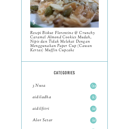
2023
93
December
11
Resepi Biskut Florentine @ Crunchy
November
8
Caramel Almond Cookies Mudah,
Nipis dan Tidak Melekat Dengan
October
Menggunakan Paper Cup (Cawan
11
Kertas) Muffin Cupcake
September
7
August
5
CATEGORIES
July
4
3 Nusa
33
June
6
aidiladha
1
May
7
aidilfitri
2
April
8
Alor Setar
2
March
6