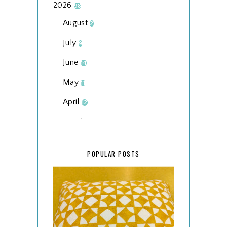
2026
98
August
2
July
9
June
14
May
11
April
12
March
18
February
15
POPULAR POSTS
January
17
2025
134
December
15
November
14