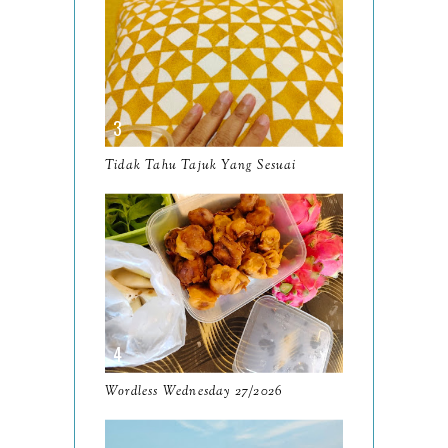
2024
130
December
19
November
12
October
10
Tidak Tahu Tajuk Yang Sesuai
September
13
August
9
July
12
June
5
May
11
April
13
Wordless Wednesday 27/2026
March
11