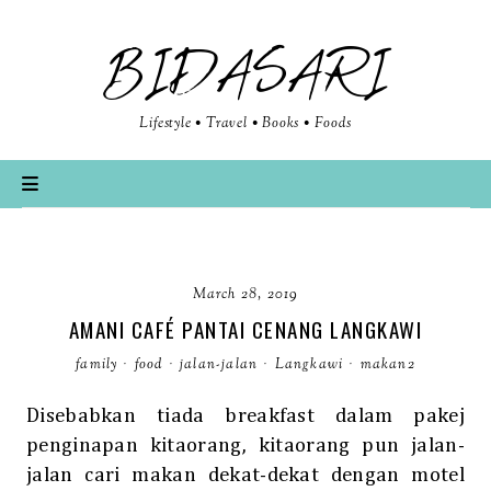
BIDASARI
Lifestyle • Travel • Books • Foods
March 28, 2019
AMANI CAFÉ PANTAI CENANG LANGKAWI
family
·
food
·
jalan-jalan
·
Langkawi
·
makan2
Disebabkan tiada breakfast dalam pakej
penginapan kitaorang, kitaorang pun jalan-
jalan cari makan dekat-dekat dengan motel