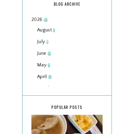
BLOG ARCHIVE
2026
99
August
3
July
9
June
14
May
11
April
12
March
18
February
15
POPULAR POSTS
January
17
2025
134