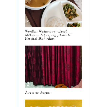
December
15
November
14
October
13
September
9
Wordless Wednesday 30/2026
Makanan Sepanjang 7 Hari Di
August
Hospital Shah Alam
8
July
14
June
10
May
9
April
9
March
11
Awesome August
February
8
January
14