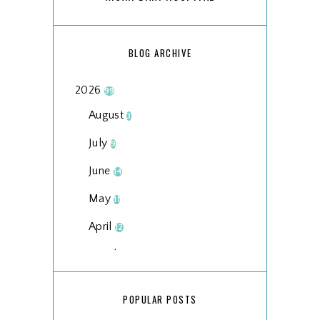
BLOG ARCHIVE
2026
99
August
3
July
9
June
14
May
11
April
12
March
18
February
15
POPULAR POSTS
January
17