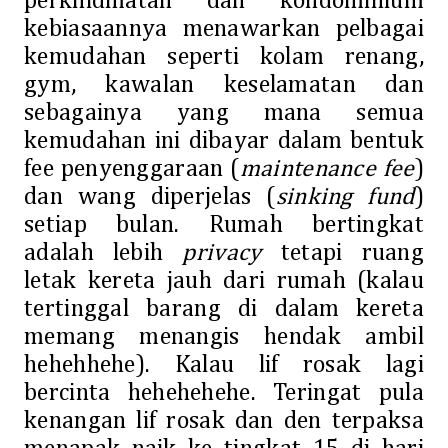
perkhidmatan dan kondominium
kebiasaannya menawarkan pelbagai
kemudahan seperti kolam renang,
gym, kawalan keselamatan dan
sebagainya yang mana semua
kemudahan ini dibayar dalam bentuk
fee penyenggaraan (
maintenance fee
)
dan wang diperjelas (
sinking fund
)
setiap bulan. Rumah bertingkat
adalah lebih
privacy
tetapi ruang
letak kereta jauh dari rumah (kalau
tertinggal barang di dalam kereta
memang menangis hendak ambil
hehehhehe). Kalau lif rosak lagi
bercinta hehehehehe. Teringat pula
kenangan lif rosak dan den terpaksa