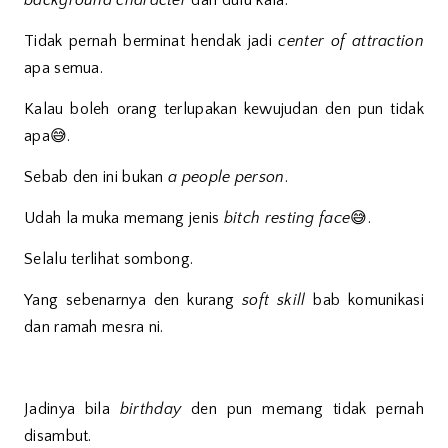
background character
dari dulu kala.
Tidak pernah berminat hendak jadi
center of attraction
apa semua.
Kalau boleh orang terlupakan kewujudan den pun tidak
apa😅.
Sebab den ini bukan
a people person
.
Udah la muka memang jenis
bitch resting face
😅.
Selalu terlihat sombong.
Yang sebenarnya den kurang
soft skill
bab komunikasi
dan ramah mesra ni.
Jadinya bila
birthday
den pun memang tidak pernah
disambut.