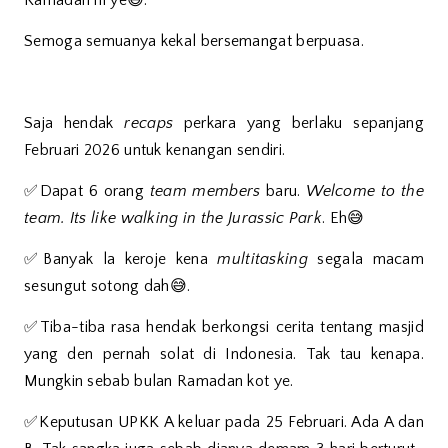
Ramadan ni ye😅.
Semoga semuanya kekal bersemangat berpuasa.
Saja hendak
recaps
perkara yang berlaku sepanjang
Februari 2026 untuk kenangan sendiri.
✅Dapat 6 orang
team members
baru.
Welcome to the
team. Its like walking in the Jurassic Park
. Eh😅
✅Banyak la keroje kena
multitasking
segala macam
sesungut sotong dah😅.
✅Tiba-tiba rasa hendak berkongsi cerita tentang masjid
yang den pernah solat di Indonesia. Tak tau kenapa.
Mungkin sebab bulan Ramadan kot ye.
✅Keputusan UPKK A keluar pada 25 Februari. Ada A dan