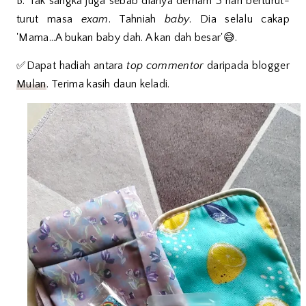
B. Tak sangka juga sebab dianya demam 3 hari berturut-
turut masa
exam
. Tahniah
baby
. Dia selalu cakap
'Mama...A bukan baby dah. A kan dah besar'😅.
✅Dapat hadiah antara
top commentor
daripada blogger
Mulan
. Terima kasih daun keladi.