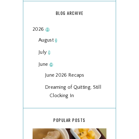
BLOG ARCHIVE
2026
99
August
3
July
9
June
14
June 2026 Recaps
Dreaming of Quitting, Still
Clocking In
Wordless Wednesday
25/2026
POPULAR POSTS
This Moment Is Enough