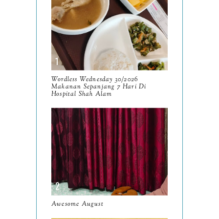
Slowly But Surely
Wordless Wednesday
24/2026
Resensi KDrama Possessed
(2019)
Wordless Wednesday 30/2026
Resensi Buku Doa Untuk
Makanan Sepanjang 7 Hari Di
Hospital Shah Alam
Aku oleh Bahruddin Bekri
Wordless Wednesday
23/2026
Resensi KDrama Teach You
A Lesson (2026)
Mengopi di Kitchen Craft
Cafe Seksyen 9 Shah
Awesome August
Alam