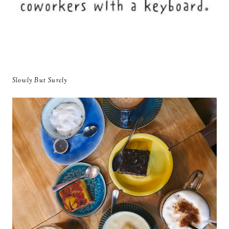
Slowly But Surely