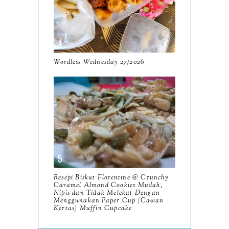
March
18
February
15
January
17
Wordless Wednesday 27/2026
2025
134
December
15
November
14
October
13
September
9
August
8
Resepi Biskut Florentine @ Crunchy
July
14
Caramel Almond Cookies Mudah,
Nipis dan Tidak Melekat Dengan
Menggunakan Paper Cup (Cawan
June
10
Kertas) Muffin Cupcake
May
9