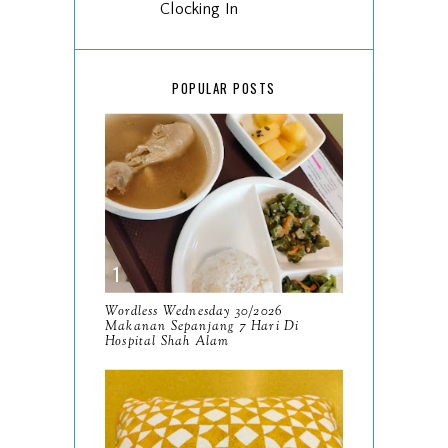
Clocking In
Wordless Wednesday
25/2026
POPULAR POSTS
This Moment Is Enough
Slowly But Surely
Wordless Wednesday
24/2026
Resensi KDrama Possessed
(2019)
Wordless Wednesday 30/2026
Resensi Buku Doa Untuk
Makanan Sepanjang 7 Hari Di
Hospital Shah Alam
Aku oleh Bahruddin Bekri
Wordless Wednesday
23/2026