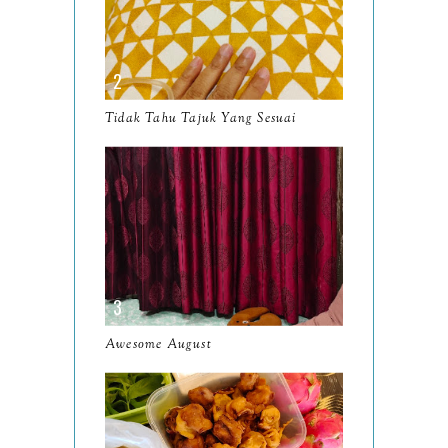
Resensi KDrama Teach You
A Lesson (2026)
Mengopi di Kitchen Craft
Cafe Seksyen 9 Shah
Tidak Tahu Tajuk Yang Sesuai
Alam
Resensi Buku Mengapa Aku
Harus Membaca oleh
Abinay...
Wordless Wednesday
22/2026
Jubilee June
Awesome August
May
11
April
12