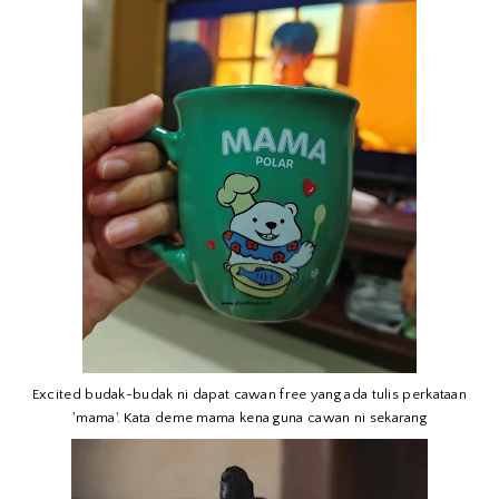
Excited budak-budak ni dapat cawan free yang ada tulis perkataan
'mama'. Kata deme mama kena guna cawan ni sekarang