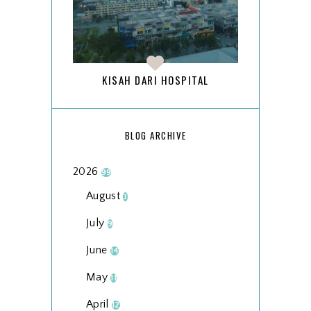
KISAH DARI HOSPITAL
BLOG ARCHIVE
2026
99
August
3
July
9
June
14
May
11
April
12