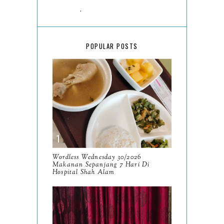
March
18
February
15
POPULAR POSTS
January
17
2025
134
December
15
November
14
October
13
September
9
Wordless Wednesday 30/2026
Makanan Sepanjang 7 Hari Di
August
Hospital Shah Alam
8
July
14
June
10