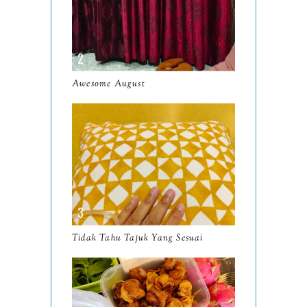
May
9
April
9
March
11
Awesome August
February
8
January
14
2024
130
December
19
November
12
October
10
Tidak Tahu Tajuk Yang Sesuai
September
13
August
9
July