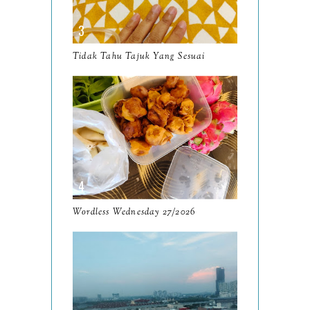
November
12
October
10
Tidak Tahu Tajuk Yang Sesuai
September
13
August
9
July
12
June
5
May
11
April
13
Wordless Wednesday 27/2026
March
11
February
9
January
6