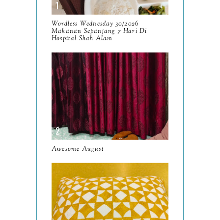
October
13
September
9
Wordless Wednesday 30/2026
Makanan Sepanjang 7 Hari Di
August
Hospital Shah Alam
8
July
14
June
10
May
9
April
9
March
11
Awesome August
February
8
January
14
2024
130
December
19