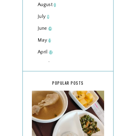
August
3
July
9
June
14
May
11
April
12
March
18
February
15
POPULAR POSTS
January
17
2025
134
December
15
November
14