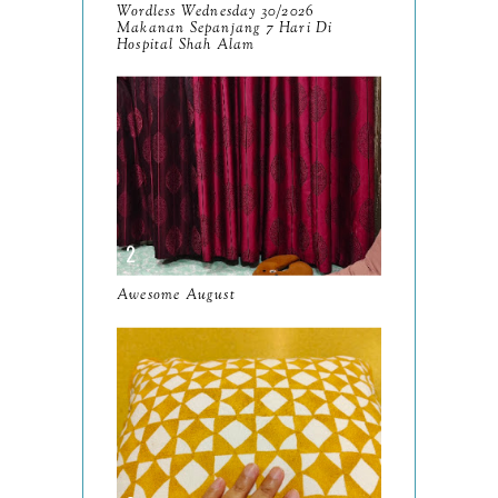
September
9
Wordless Wednesday 30/2026
Makanan Sepanjang 7 Hari Di
August
Hospital Shah Alam
8
July
14
June
10
May
9
April
9
March
11
Awesome August
February
8
January
14
2024
130
December
19
November
12