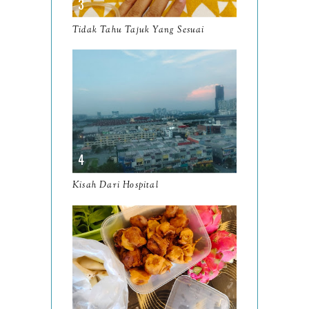
October
10
Tidak Tahu Tajuk Yang Sesuai
September
13
August
9
July
12
June
5
May
11
April
13
Kisah Dari Hospital
March
11
February
9
January
6
2023
93