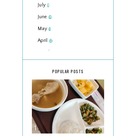
July
9
June
14
May
11
April
12
March
18
February
15
POPULAR POSTS
January
17
2025
134
December
15
November
14
October
13