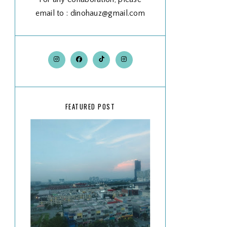
email to : dinohauz@gmail.com
FEATURED POST