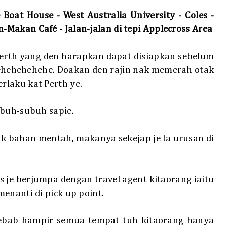
Boat House - West Australia University - Coles -
n-Makan Café - Jalan-jalan di tepi Applecross Area
Perth yang den harapkan dapat disiapkan sebelum
hehehehehe. Doakan den rajin nak memerah otak
laku kat Perth ye.
ubuh-subuh sapie.
k bahan mentah, makanya sekejap je la urusan di
 je berjumpa dengan travel agent kitaorang iaitu
enanti di pick up point.
 sebab hampir semua tempat tuh kitaorang hanya