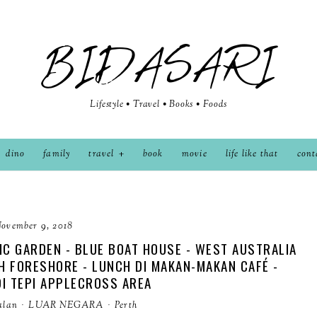
BIDASARI
Lifestyle • Travel • Books • Foods
dino
family
travel
book
movie
life like that
cont
ovember 9, 2018
IC GARDEN - BLUE BOAT HOUSE - WEST AUSTRALIA
H FORESHORE - LUNCH DI MAKAN-MAKAN CAFÉ -
DI TEPI APPLECROSS AREA
alan
·
LUAR NEGARA
·
Perth