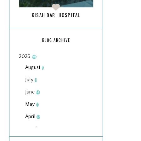
KISAH DARI HOSPITAL
BLOG ARCHIVE
2026
99
August
3
July
9
June
14
May
11
April
12
March
18