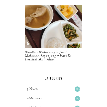
July
14
June
10
May
9
April
9
March
11
February
8
Wordless Wednesday 30/2026
Makanan Sepanjang 7 Hari Di
January
14
Hospital Shah Alam
2024
130
December
19
CATEGORIES
November
12
3 Nusa
33
October
10
aidiladha
1
September
13