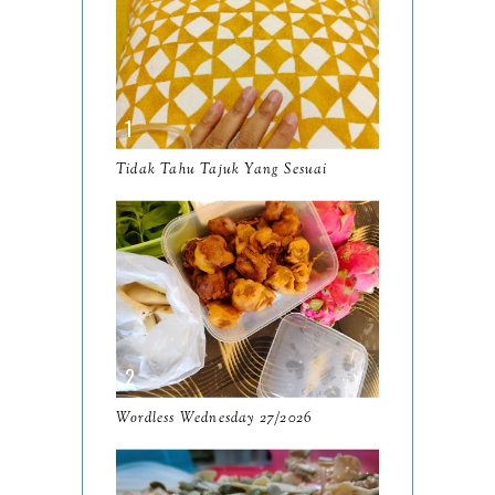
One Word For My Blog -
WANDERLUST
Resensi Buku Filosofi
Rerama oleh Anie Alja
Tidak Tahu Tajuk Yang Sesuai
Wordless Wednesday
20/2026
Menghitung Hari
Wordless Wednesday
19/2026
Movie Review Michael
(2026)
Wordless Wednesday 27/2026
Wordless Wednesday
18/2026