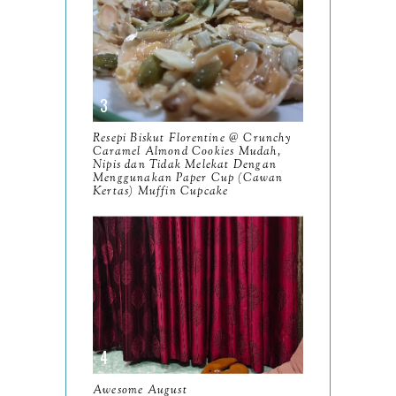
Marvelous May
April
12
March
18
February
15
Resepi Biskut Florentine @ Crunchy
Caramel Almond Cookies Mudah,
January
17
Nipis dan Tidak Melekat Dengan
Menggunakan Paper Cup (Cawan
Kertas) Muffin Cupcake
2025
134
December
15
November
14
October
13
September
9
August
8
Awesome August