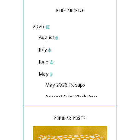
BLOG ARCHIVE
2026
98
August
2
July
9
June
14
May
11
May 2026 Recaps
Resensi Buku Kisah Para
Nabi Teladan Bagi Orang
Be...
POPULAR POSTS
Wordless Wednesday
21/2026