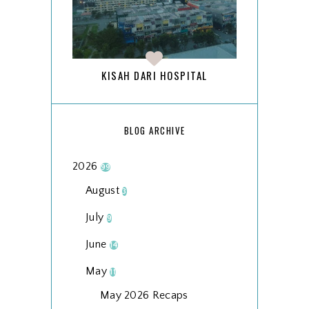
KISAH DARI HOSPITAL
BLOG ARCHIVE
2026
99
August
3
July
9
June
14
May
11
May 2026 Recaps