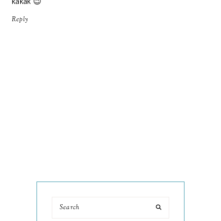
kakak 😉
Reply