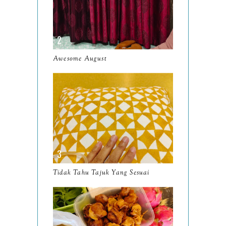
Movie Review Michael
(2026)
Wordless Wednesday
Awesome August
18/2026
Marvelous May
April
12
March
18
February
15
January
17
Tidak Tahu Tajuk Yang Sesuai
2025
134
December
15