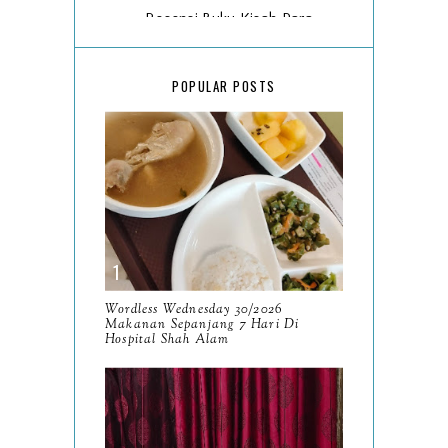
Resensi Buku Kisah Para
Nabi Teladan Bagi Orang
Be...
POPULAR POSTS
Wordless Wednesday
21/2026
One Word For My Blog -
WANDERLUST
Resensi Buku Filosofi
Rerama oleh Anie Alja
Wordless Wednesday 30/2026
Wordless Wednesday
Makanan Sepanjang 7 Hari Di
20/2026
Hospital Shah Alam
Menghitung Hari
Wordless Wednesday
19/2026