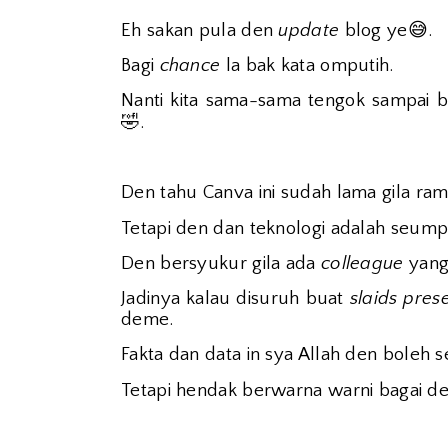
😅
Eh sakan pula den
update
blog ye
.
Bagi
chance
la bak kata omputih.
Nanti kita sama-sama tengok sampai bi
🤣
.
Den tahu Canva ini sudah lama gila ram
Tetapi den dan teknologi adalah seump
Den bersyukur gila ada
colleague
yan
Jadinya kalau disuruh buat
slaids
pres
deme.
Fakta dan data in sya Allah den boleh s
Tetapi hendak berwarna warni bagai de