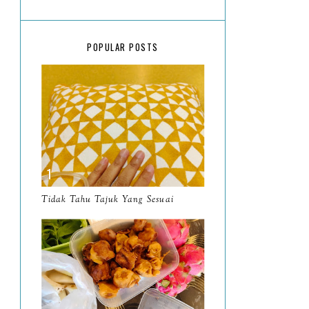
March
18
February
15
POPULAR POSTS
January
17
January 2026 Recaps
Senja dan Malam di
Kuching Waterfront
Resensi Buku Ensiklopedia
Dari Bumi Nusantara Ke
P...
Tidak Tahu Tajuk Yang Sesuai
Wordless Wednesday
4/2026
Makan Tengahari di Warung
D'Alang Mee Kuwo Sup
Kam...