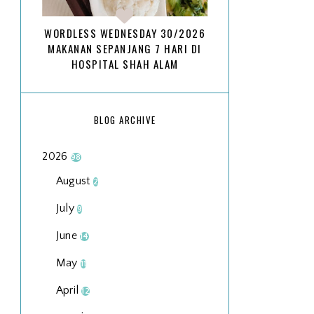
WORDLESS WEDNESDAY 30/2026
MAKANAN SEPANJANG 7 HARI DI
HOSPITAL SHAH ALAM
BLOG ARCHIVE
2026
98
August
2
July
9
June
14
May
11
April
12