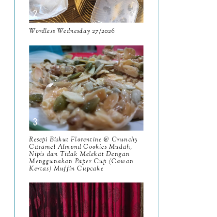
Resensi Buku Al-Quran
Untuk Kita Oleh Muzuza
Wordless Wednesday 27/2026
Akhirnya Berjaya Ubah
Layout Blog Dengan
Bantuan S...
Wordless Wednesday
3/2026 - GoodReads
2025
Tempat Makan Sedap di
Resepi Biskut Florentine @ Crunchy
Caramel Almond Cookies Mudah,
Kuching Restoran Mom's
Nipis dan Tidak Melekat Dengan
Laksa
Menggunakan Paper Cup (Cawan
Kertas) Muffin Cupcake
Wordless Wednesday
2/2026 - Bookmory
Rewind 2025