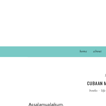
home
about
CUBAAN 
books
·
lif
Assalamualaikum.