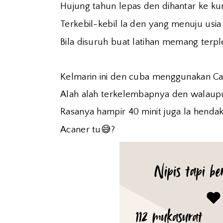
Hujung tahun lepas den dihantar ke ku
Terkebil-kebil la den yang menuju usia
Bila disuruh buat latihan memang terpl
Kelmarin ini den cuba menggunakan C
Alah alah terkelembapnya den walau
Rasanya hampir 40 minit juga la henda
😅
Acaner tu
?