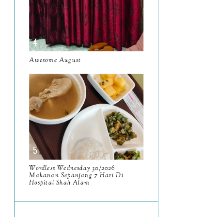
Resensi Buku Apabila
Khadir "Bertemu"
Zulqarnain
Cubaan Menggunakan
Awesome August
Canva
Migratory Shorebirds
Watching at Bako Buntal
Bay, ...
Sasaran Buku Untuk Dibaca
Pada 2026
Wordless Wednesday
Wordless Wednesday 30/2026
1/2026 - Bookmory 2025
Makanan Sepanjang 7 Hari Di
Hospital Shah Alam
98 books
Hadiah Top Commentor