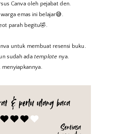
rsus Canva oleh pejabat den.
😅
 warga emas ini belajar
.
🤣
eot parah begitu
.
anva untuk membuat resensi buku.
pun sudah ada
template
nya.
k menyiapkannya.