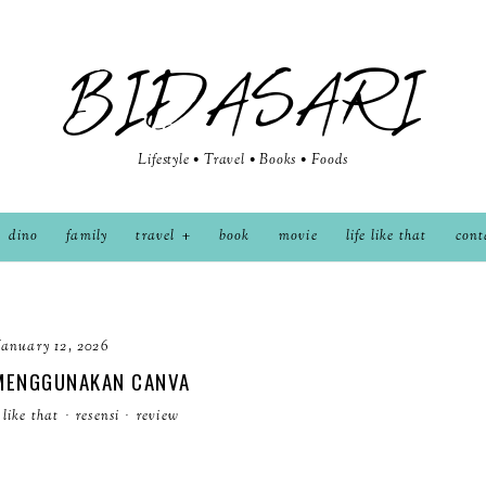
BIDASARI
Lifestyle • Travel • Books • Foods
dino
family
travel
book
movie
life like that
cont
January 12, 2026
MENGGUNAKAN CANVA
e like that
·
resensi
·
review