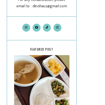
email to : dinohauz@gmail.com
FEATURED POST