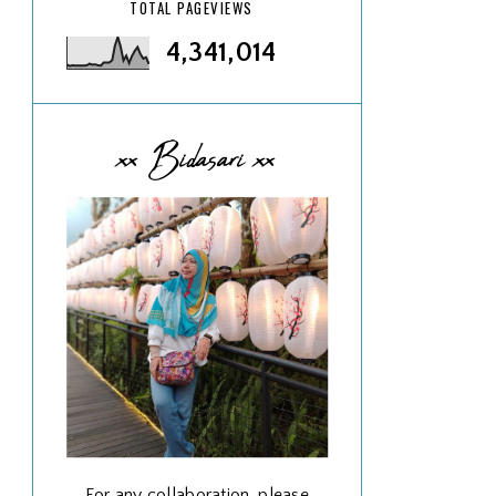
TOTAL PAGEVIEWS
4,341,014
xx Bidasari xx
For any collaboration, please