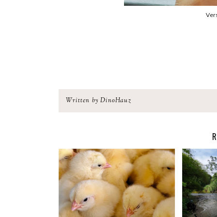
Vers
Written by DinoHauz
R