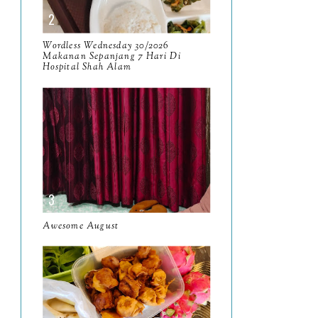
April
9
Wordless Wednesday 30/2026
March
11
Makanan Sepanjang 7 Hari Di
Hospital Shah Alam
February
8
January
14
2024
130
December
19
November
12
October
10
Awesome August
September
13
August
9
July
12