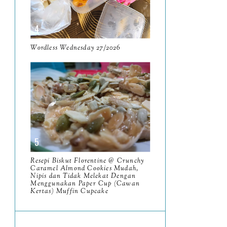
June
5
May
11
April
Wordless Wednesday 27/2026
13
March
11
February
9
January
6
2023
93
December
11
Resepi Biskut Florentine @ Crunchy
November
Caramel Almond Cookies Mudah,
8
Nipis dan Tidak Melekat Dengan
Menggunakan Paper Cup (Cawan
October
11
Kertas) Muffin Cupcake
September
7
August