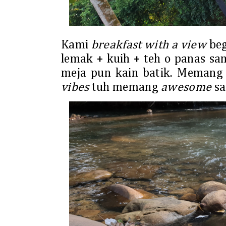
Kami
breakfast with a view
beg
lemak + kuih + teh o panas sa
meja pun kain batik. Memang t
vibes
tuh memang
awesome
sa