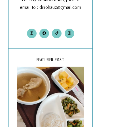
email to : dinohauz@gmail.com
FEATURED POST