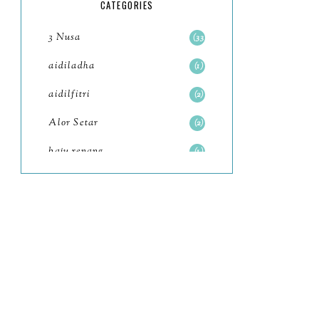
5
CATEGORIES
July
4
3 Nusa
33
June
6
aidiladha
1
May
7
aidilfitri
2
April
8
Alor Setar
2
March
6
baju renang
1
February
9
baking
2
January
11
baking class
3
2022
102
Bali
82
December
12
bandar seri iskandar
2
November
11
Bandung
1
October
6