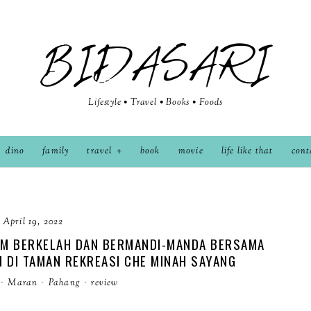
BIDASARI
Lifestyle • Travel • Books • Foods
dino
family
travel
book
movie
life like that
cont
April 19, 2022
OM BERKELAH DAN BERMANDI-MANDA BERSAMA
 DI TAMAN REKREASI CHE MINAH SAYANG
·
Maran
·
Pahang
·
review