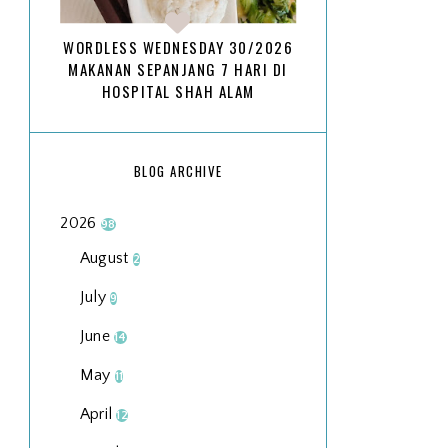
WORDLESS WEDNESDAY 30/2026
MAKANAN SEPANJANG 7 HARI DI
HOSPITAL SHAH ALAM
BLOG ARCHIVE
2026
98
August
2
July
9
June
14
May
11
April
12