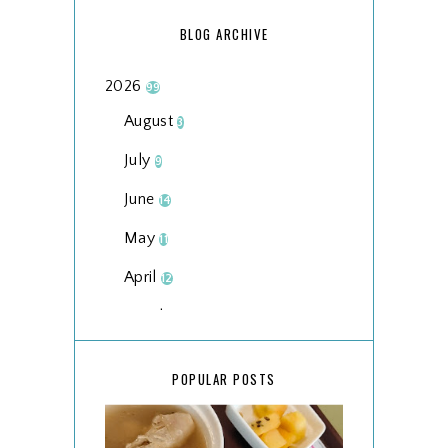
BLOG ARCHIVE
2026
99
August
3
July
9
June
14
May
11
April
12
March
18
February
15
POPULAR POSTS
January
17
2025
134