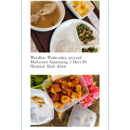
August
8
July
14
June
10
May
9
April
9
March
Wordless Wednesday 30/2026
11
Makanan Sepanjang 7 Hari Di
Hospital Shah Alam
February
8
January
14
2024
130
December
19
November
12
October
10