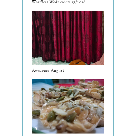
Wordless Wednesday 27/2026
September
13
August
9
July
12
June
5
May
11
April
13
Awesome August
March
11
February
9
January
6
2023
93
December
11