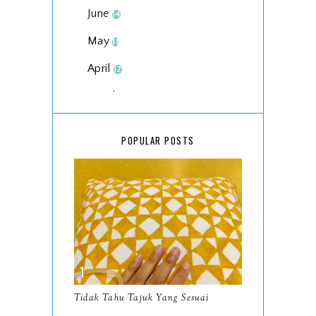
June
14
May
11
April
12
March
18
February
15
POPULAR POSTS
January
17
2025
134
December
15
November
14
October
13
September
9
Tidak Tahu Tajuk Yang Sesuai