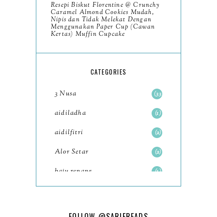
Resepi Biskut Florentine @ Crunchy
November
8
Caramel Almond Cookies Mudah,
Nipis dan Tidak Melekat Dengan
October
Menggunakan Paper Cup (Cawan
11
Kertas) Muffin Cupcake
September
7
August
5
CATEGORIES
July
4
3 Nusa
33
June
6
aidiladha
1
May
7
aidilfitri
2
April
8
Alor Setar
2
March
6
baju renang
1
February
9
baking
2
January
11
baking class
3
FOLLOW
@SARIEREADS