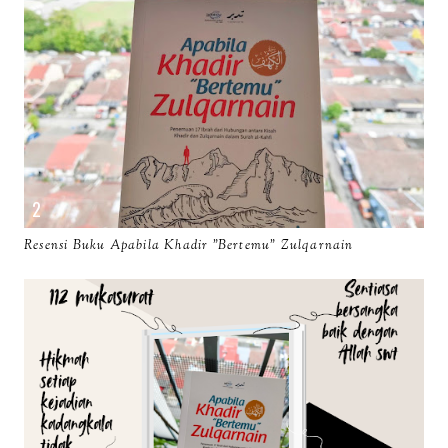
Resensi Buku Apabila Khadir "Bertemu" Zulqarnain