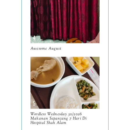
July
12
June
5
May
11
April
13
March
Awesome August
11
February
9
January
6
2023
93
December
11
November
8
Wordless Wednesday 30/2026
October
Makanan Sepanjang 7 Hari Di
11
Hospital Shah Alam
September
7