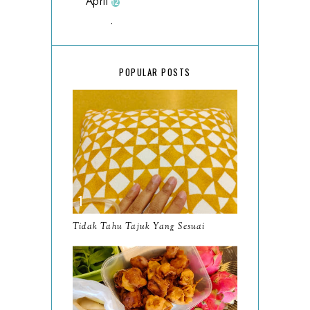
April
12
March
18
February
15
POPULAR POSTS
January
17
2025
134
December
15
November
14
October
13
September
9
Tidak Tahu Tajuk Yang Sesuai
August
8
July
14
June
10