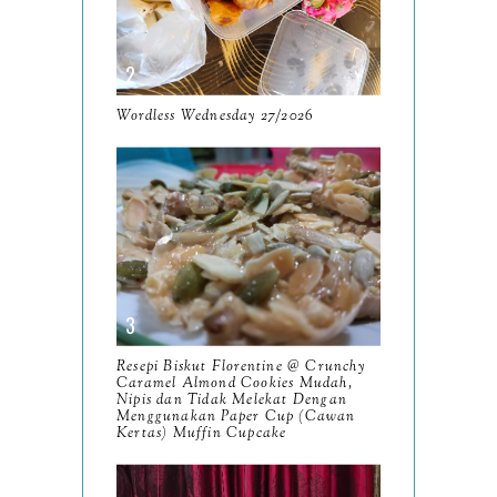
May
9
April
9
March
Wordless Wednesday 27/2026
11
February
8
January
14
2024
130
December
19
November
12
Resepi Biskut Florentine @ Crunchy
October
Caramel Almond Cookies Mudah,
10
Nipis dan Tidak Melekat Dengan
Menggunakan Paper Cup (Cawan
September
13
Kertas) Muffin Cupcake
August
9