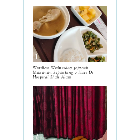
January
17
2025
134
December
15
November
14
October
13
September
9
Wordless Wednesday 30/2026
Makanan Sepanjang 7 Hari Di
August
Hospital Shah Alam
8
July
14
June
10
May
9
April
9
March
11