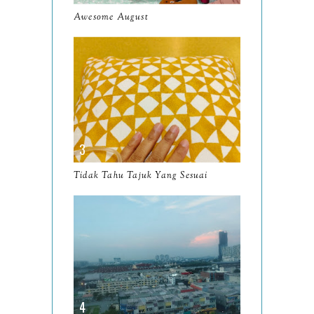
Awesome August
February
8
January
14
2024
130
December
19
November
12
October
10
Tidak Tahu Tajuk Yang Sesuai
September
13
August
9
July
12
June
5
May
11