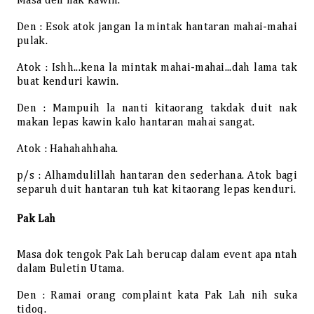
Masa den nak kawin.
Den : Esok atok jangan la mintak hantaran mahai-mahai
pulak.
Atok : Ishh...kena la mintak mahai-mahai...dah lama tak
buat kenduri kawin.
Den : Mampuih la nanti kitaorang takdak duit nak
makan lepas kawin kalo hantaran mahai sangat.
Atok : Hahahahhaha.
p/s : Alhamdulillah hantaran den sederhana. Atok bagi
separuh duit hantaran tuh kat kitaorang lepas kenduri.
Pak Lah
Masa dok tengok Pak Lah berucap dalam event apa ntah
dalam Buletin Utama.
Den : Ramai orang complaint kata Pak Lah nih suka
tidoq.