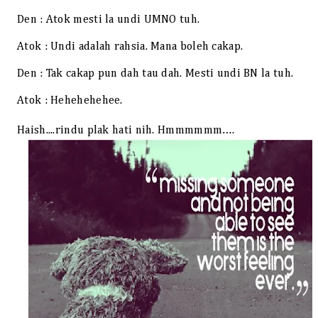
Den : Atok mesti la undi UMNO tuh.
Atok : Undi adalah rahsia. Mana boleh cakap.
Den : Tak cakap pun dah tau dah. Mesti undi BN la tuh.
Atok : Hehehehehee.
Haish....rindu plak hati nih. Hmmmmmm….