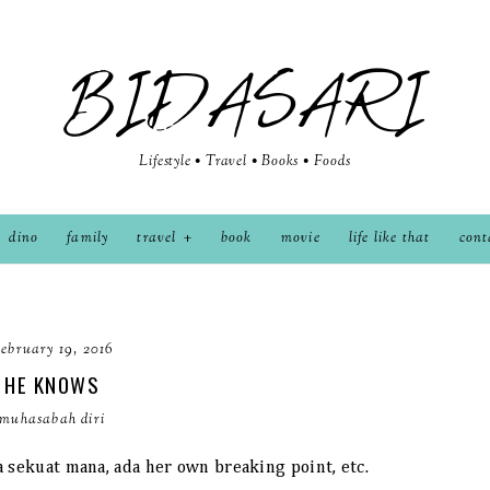
BIDASARI
Lifestyle • Travel • Books • Foods
dino
family
travel
book
movie
life like that
cont
ebruary 19, 2016
HE KNOWS
muhasabah diri
 sekuat mana, ada her own breaking point, etc.