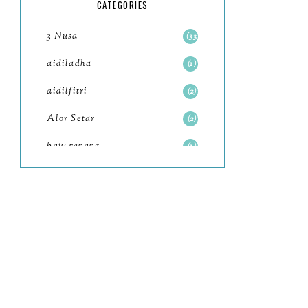
5
CATEGORIES
July
4
3 Nusa
33
June
6
aidiladha
1
May
7
aidilfitri
2
April
8
Alor Setar
2
March
6
baju renang
1
February
9
baking
2
January
11
baking class
3
2022
102
Bali
82
December
12
bandar seri iskandar
2
November
11
Bandung
1
October
6