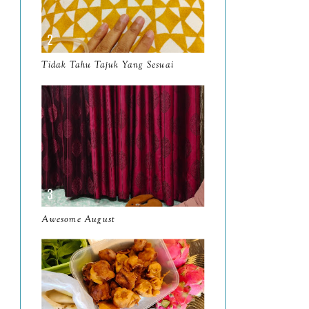
April
9
March
11
Tidak Tahu Tajuk Yang Sesuai
February
8
January
14
2024
130
December
19
November
12
October
10
Awesome August
September
13
August
9
July
12