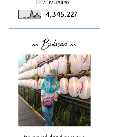
TOTAL PAGEVIEWS
4,345,227
xx Bidasari xx
For any collaboration, please