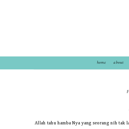
home
about
F
Allah tahu hamba Nya yang seorang nih tak la