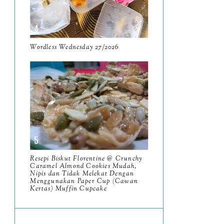
June
5
May
11
April
Wordless Wednesday 27/2026
13
March
11
February
9
January
6
2023
93
December
11
Resepi Biskut Florentine @ Crunchy
November
Caramel Almond Cookies Mudah,
8
Nipis dan Tidak Melekat Dengan
Menggunakan Paper Cup (Cawan
October
11
Kertas) Muffin Cupcake
September
7
August