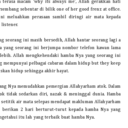
 terasa macam 'why its always me', Allah gerakkan hati
embang sebentar di bilik one of her good frenz at office.
ni meluahkan perasaan sambil diringi air mata kepada
listener.
 seorang ini masih bersedih, Allah hantar seorang lagi a
ya yang seorang ini berjumpa nombor telefon kawan lama
 lebih. Allah mengkehendaki hamba Nya yang seorang ini
ng mempunyai pelbagai cabaran dalam hidup but they keep
eruskan hidup sehingga akhir hayat.
yang Nya memudahkan pemergian Allahyarham atok. Dalam
ok tidak sedarkan diri, nazak & meninggal dunia. Hamba
u setitik air mata selepas mendapat makluman Allahyarham
h berikan 2 hari berturut-turut kepada hamba Nya yang
getahui itu lah yang terbaik buat hamba Nya.