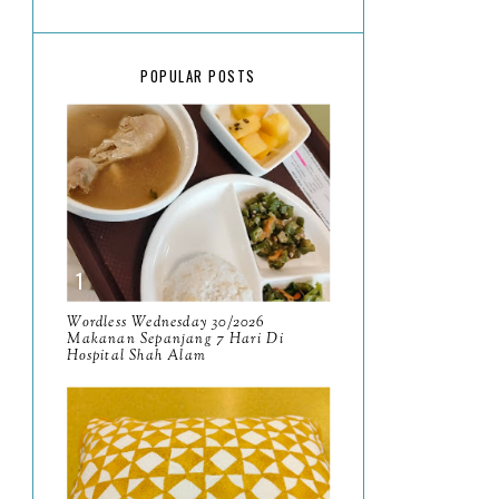
March
18
February
15
POPULAR POSTS
January
17
2025
134
December
15
November
14
October
13
September
9
Wordless Wednesday 30/2026
Makanan Sepanjang 7 Hari Di
Hospital Shah Alam
August
8
July
14
June
10
May
9