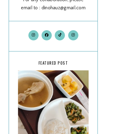
email to : dinohauz@gmail.com
FEATURED POST