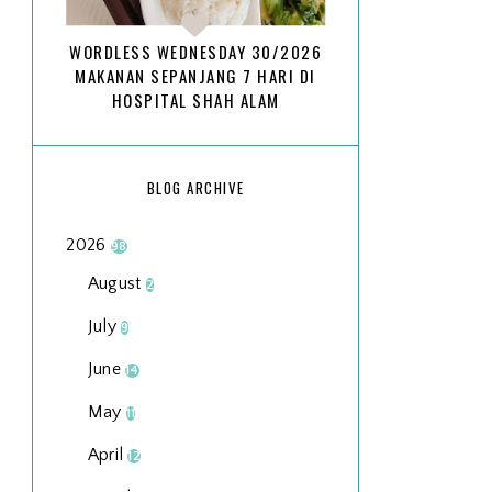
WORDLESS WEDNESDAY 30/2026
MAKANAN SEPANJANG 7 HARI DI
HOSPITAL SHAH ALAM
BLOG ARCHIVE
2026
98
August
2
July
9
June
14
May
11
April
12