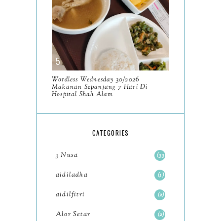
January
6
2023
93
December
11
November
8
Wordless Wednesday 30/2026
October
Makanan Sepanjang 7 Hari Di
11
Hospital Shah Alam
September
7
August
5
CATEGORIES
July
4
3 Nusa
33
June
6
aidiladha
1
May
7
aidilfitri
2
April
8
Alor Setar
2
March
6