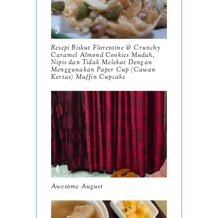
December
19
November
12
Resepi Biskut Florentine @ Crunchy
October
Caramel Almond Cookies Mudah,
10
Nipis dan Tidak Melekat Dengan
Menggunakan Paper Cup (Cawan
September
13
Kertas) Muffin Cupcake
August
9
July
12
June
5
May
11
April
13
March
Awesome August
11
February
9