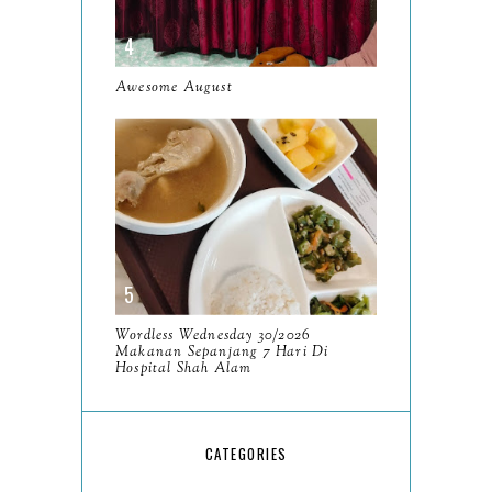
May
11
April
13
March
Awesome August
11
February
9
January
6
2023
93
December
11
November
8
Wordless Wednesday 30/2026
October
Makanan Sepanjang 7 Hari Di
11
Hospital Shah Alam
September
7
August
5
CATEGORIES
July
4