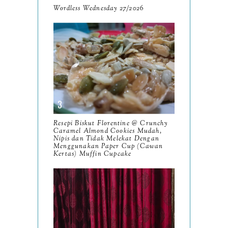
March
Wordless Wednesday 27/2026
11
February
8
January
14
2024
130
December
19
November
12
Resepi Biskut Florentine @ Crunchy
October
Caramel Almond Cookies Mudah,
10
Nipis dan Tidak Melekat Dengan
Menggunakan Paper Cup (Cawan
September
13
Kertas) Muffin Cupcake
August
9
July
12
June
5