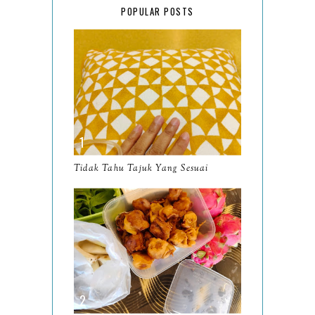
POPULAR POSTS
January
17
2025
134
December
15
November
14
October
13
September
9
Tidak Tahu Tajuk Yang Sesuai
August
8
July
14
June
10
May
9
April
9