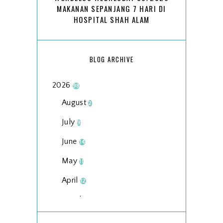
MAKANAN SEPANJANG 7 HARI DI
HOSPITAL SHAH ALAM
BLOG ARCHIVE
2026
98
August
2
July
9
June
14
May
11
April
12
March
18
February
15