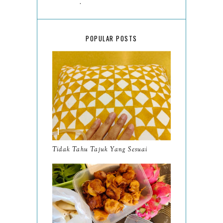
March
18
February
15
POPULAR POSTS
January
17
2025
134
December
15
November
14
October
13
September
9
Tidak Tahu Tajuk Yang Sesuai
August
8
July
14
June
10
May