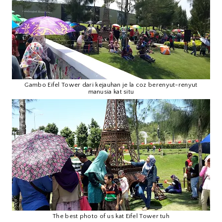
Gambo Eifel Tower dari kejauhan je la coz berenyut-renyut
manusia kat situ
The best photo of us kat Eifel Tower tuh