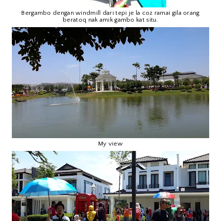
Bergambo dengan windmill dari tepi je la coz ramai gila orang
beratoq nak amik gambo kat situ.
My view