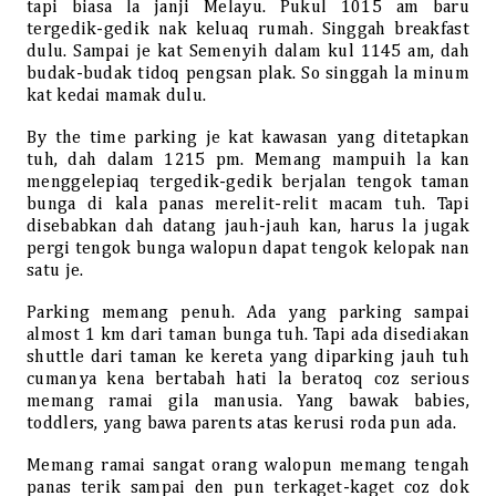
tapi biasa la janji Melayu. Pukul 1015 am baru
tergedik-gedik nak keluaq rumah. Singgah breakfast
dulu. Sampai je kat Semenyih dalam kul 1145 am, dah
budak-budak tidoq pengsan plak. So singgah la minum
kat kedai mamak dulu.
By the time parking je kat kawasan yang ditetapkan
tuh, dah dalam 1215 pm. Memang mampuih la kan
menggelepiaq tergedik-gedik berjalan tengok taman
bunga di kala panas merelit-relit macam tuh. Tapi
disebabkan dah datang jauh-jauh kan, harus la jugak
pergi tengok bunga walopun dapat tengok kelopak nan
satu je.
Parking memang penuh. Ada yang parking sampai
almost 1 km dari taman bunga tuh. Tapi ada disediakan
shuttle dari taman ke kereta yang diparking jauh tuh
cumanya kena bertabah hati la berat
o
q coz serious
memang ramai gila manusia. Yang bawak babies,
toddlers, yang bawa parents atas kerusi roda pun ada.
Memang ramai sangat orang walopun memang tengah
panas terik sampai den pun terkaget-kaget coz dok