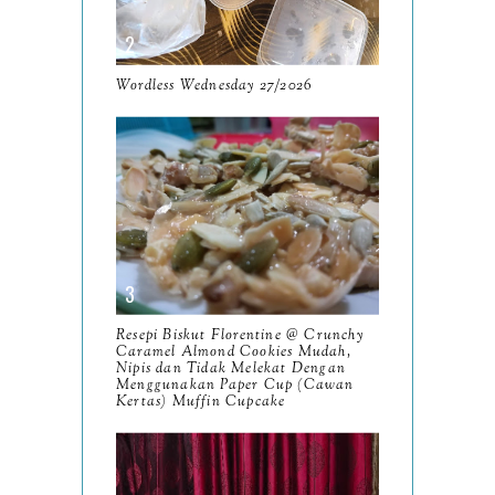
9
April
9
March
Wordless Wednesday 27/2026
11
February
8
January
14
2024
130
December
19
November
12
Resepi Biskut Florentine @ Crunchy
October
Caramel Almond Cookies Mudah,
10
Nipis dan Tidak Melekat Dengan
Menggunakan Paper Cup (Cawan
September
13
Kertas) Muffin Cupcake
August
9
July
12