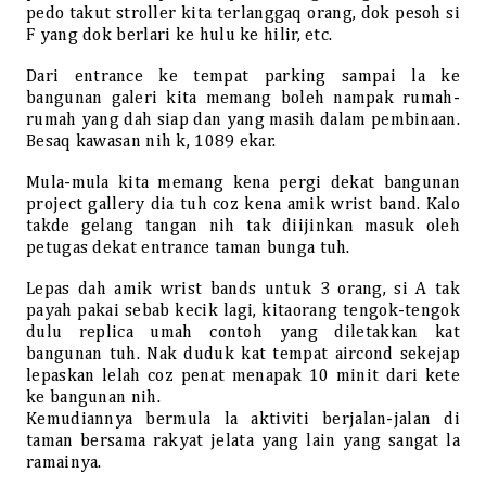
pedo takut stroller kita terlanggaq orang, dok pesoh si
F yang dok berlari ke hulu ke hilir, etc.
Dari entrance ke tempat parking sampai la ke
bangunan galeri kita memang boleh nampak rumah-
rumah yang dah siap dan yang masih dalam pembinaan.
Besaq kawasan nih k, 1089 ekar.
Mula-mula kita memang kena pergi dekat bangunan
project gallery dia tuh coz kena amik wrist band. Kalo
takde gelang tangan nih tak diijinkan masuk oleh
petugas dekat entrance taman bunga tuh.
Lepas dah amik wrist bands untuk 3 orang, si A tak
payah pakai sebab kecik lagi, kitaorang tengok-tengok
dulu replica umah contoh yang diletakkan kat
bangunan tuh. Nak duduk kat tempat aircond sekejap
lepaskan lelah coz penat menapak 10 minit dari kete
ke bangunan nih.
Kemudiannya bermula la aktiviti berjalan-jalan di
taman bersama rakyat jelata yang lain yang sangat la
ramainya.