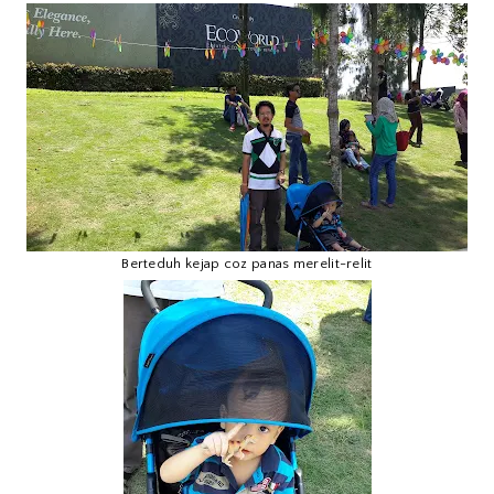
Berteduh kejap coz panas merelit-relit