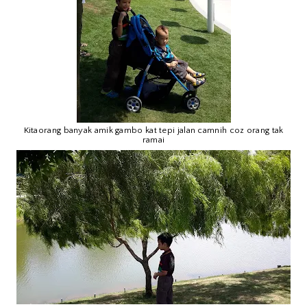
Kitaorang banyak amik gambo kat tepi jalan camnih coz orang tak
ramai