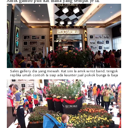
Amik gambo pun kat mana yang sempat je la.
Sales gallery dia yang mewah. Kat sini la amik wrist band, tengok
replika umah contoh & siap ada kaunter jual pokok bunga & baja