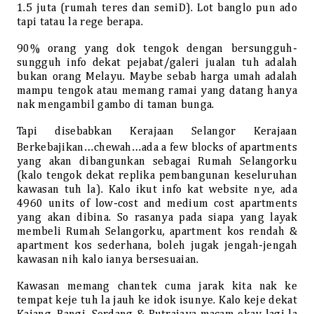
1.5 juta (rumah teres dan semiD). Lot banglo pun ado
tapi tatau la rege berapa.
90% orang yang dok tengok dengan bersungguh-
sungguh info dekat pejabat/galeri jualan tuh adalah
bukan orang Melayu. Maybe sebab harga umah adalah
mampu tengok atau memang ramai yang datang hanya
nak mengambil gambo di taman bunga.
Tapi disebabkan Kerajaan Selangor Kerajaan
Berkebajikan…chewah…ada a few blocks of apartments
yang akan dibangunkan sebagai Rumah Selangorku
(kalo tengok dekat replika pembangunan keseluruhan
kawasan tuh la). Kalo ikut info kat website nye, ada
4960 units of low-cost and medium cost apartments
yang akan dibina.
So rasanya pada siapa yang layak
membeli Rumah Selangorku, apartment kos rendah &
apartment kos sederhana, boleh jugak jengah-jengah
kawasan nih kalo ianya bersesuaian.
Kawasan memang chantek cuma jarak kita nak ke
tempat keje tuh la jauh ke idok isunye. Kalo keje dekat