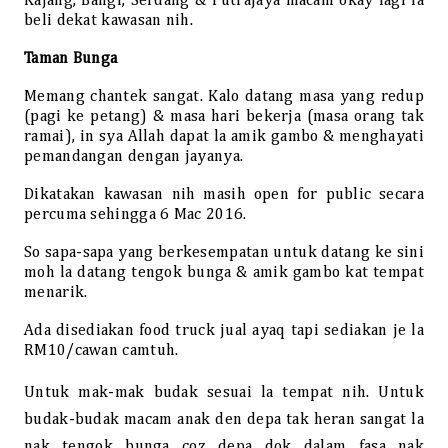
Kajang, Bangi, Serdang & Putrajaya macam okay lagi la
beli dekat kawasan nih.
Taman Bunga
Memang chantek sangat. Kalo datang masa yang redup
(pagi ke petang) & masa hari bekerja (masa orang tak
ramai), in sya Allah dapat la amik gambo & menghayati
pemandangan dengan jayanya.
Dikatakan kawasan nih masih open for public secara
percuma sehingga 6 Mac 2016.
So sapa-sapa yang berkesempatan untuk datang ke sini
moh la datang tengok bunga & amik gambo kat tempat
menarik.
Ada disediakan food truc
k jual a
yaq tapi sediakan je la
RM10/cawan
camtuh.
Untuk mak-mak budak sesuai la tempat nih. Untuk
budak-budak macam anak den depa tak heran sangat la
nak tengok bunga coz depa dok dalam fasa nak