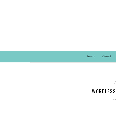
home
about
WORDLESS
w