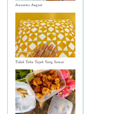
Mengambil Angin Petang di
Awesome August
Pantai Bagan Nakhoda
Oma...
Bukan Briskwalk di
Politeknik Sabak Bernam
Doa Seorang Anak
Wordless Wednesday
Tidak Tahu Tajuk Yang Sesuai
44/2025
Drama Sebabak ke
Sebabak Drama?
Tempat Mengopi Perak
2025 Kafe Kopi Satu Satu
Semb...
Wordless Wednesday