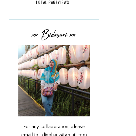
TOTAL PAGEVIEWS
xx Bidasari xx
For any collaboration, please
email to : dinohauz@gmail.com