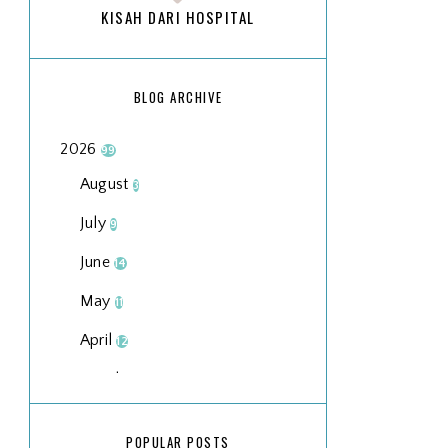
KISAH DARI HOSPITAL
BLOG ARCHIVE
2026
99
August
3
July
9
June
14
May
11
April
12
March
18
February
15
POPULAR POSTS