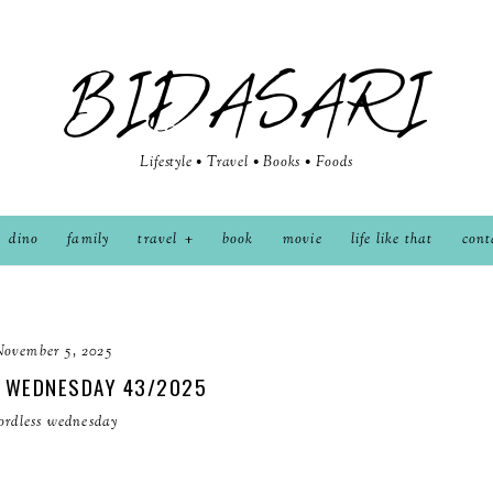
BIDASARI
Lifestyle • Travel • Books • Foods
dino
family
travel
book
movie
life like that
cont
November 5, 2025
 WEDNESDAY 43/2025
ordless wednesday