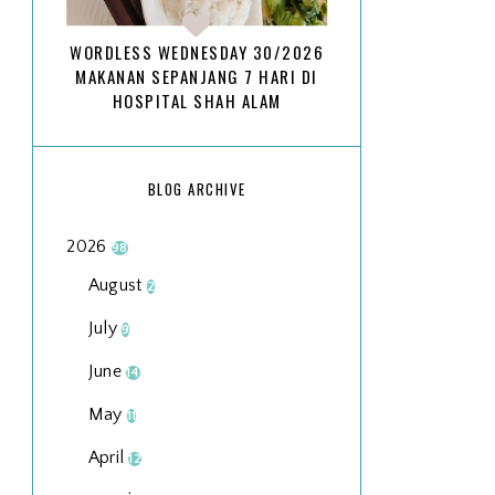
WORDLESS WEDNESDAY 30/2026
MAKANAN SEPANJANG 7 HARI DI
HOSPITAL SHAH ALAM
BLOG ARCHIVE
2026
98
August
2
July
9
June
14
May
11
April
12