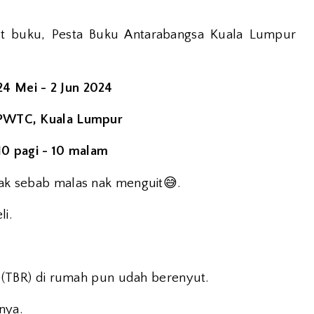
t buku, Pesta Buku Antarabangsa Kuala Lumpur
 24 Mei - 2 Jun 2024
PWTC, Kuala Lumpur
10 pagi - 10 malam
😅
idak sebab malas nak menguit
.
li.
(TBR) di rumah pun udah berenyut.
nya.