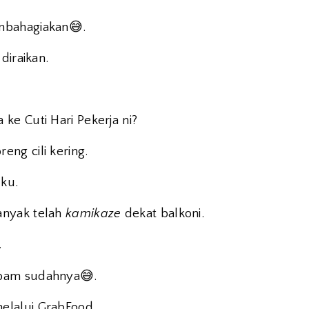
😅
mbahagiakan
.
diraikan.
ke Cuti Hari Pekerja ni?
ng cili kering.
ku.
anyak telah
kamikaze
dekat balkoni.
.
😅
ebam sudahnya
.
elalui GrabFood.