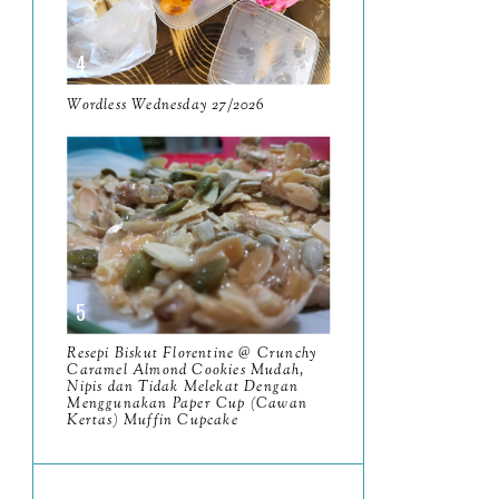
June
5
May
11
Makan Sedap di Ipoh Perak
Wordless Wednesday 27/2026
2024: Laksa Pondok Ipoh
...
Majlis Bacaan Yassin dan
Pelancaran Tabung
Bersama...
Resensi Buku What Are You
Looking For Is In The Li...
Resepi Biskut Florentine @ Crunchy
Caramel Almond Cookies Mudah,
Pengalaman Jalan-Jalan di
Nipis dan Tidak Melekat Dengan
Menggunakan Paper Cup (Cawan
MacRitchie Tree Top
Kertas) Muffin Cupcake
Walk...
Resensi Buku My Journey