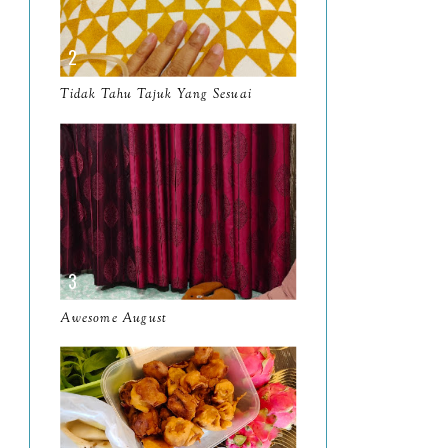
April
9
March
11
Tidak Tahu Tajuk Yang Sesuai
February
8
January
14
2024
130
December
19
November
12
October
10
Awesome August
September
13
August
9
July
12