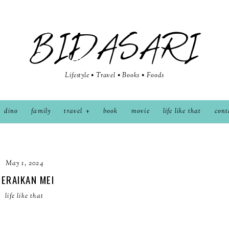
BIDASARI
Lifestyle • Travel • Books • Foods
dino
family
travel
book
movie
life like that
cont
May 1, 2024
ERAIKAN MEI
life like that