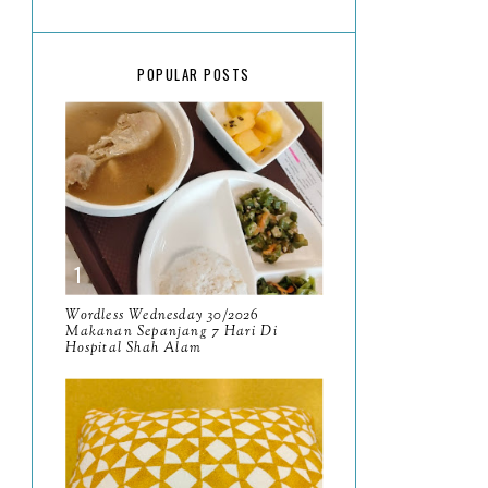
March
18
February
15
POPULAR POSTS
January
17
2025
134
December
15
November
14
October
13
September
9
Wordless Wednesday 30/2026
Makanan Sepanjang 7 Hari Di
Hospital Shah Alam
August
8
July
14
June
10
May
9