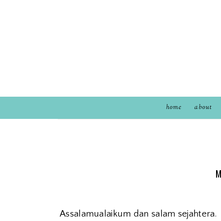
home
about
M
Assalamualaikum dan salam sejahtera.