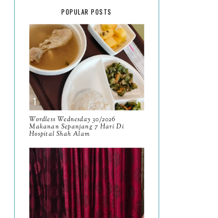
February
15
POPULAR POSTS
January
17
2025
134
December
15
November
14
October
13
September
9
Wordless Wednesday 30/2026
Makanan Sepanjang 7 Hari Di
Hospital Shah Alam
August
8
July
14
June
10
May
9
April
9