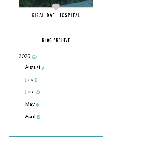
KISAH DARI HOSPITAL
BLOG ARCHIVE
2026
99
August
3
July
9
June
14
May
11
April
12
March
18