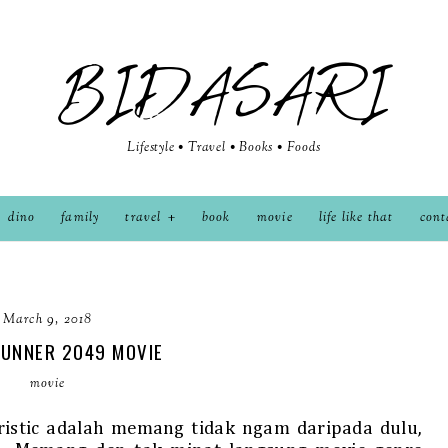
BIDASARI
Lifestyle • Travel • Books • Foods
dino
family
travel
book
movie
life like that
cont
March 9, 2018
RUNNER 2049 MOVIE
movie
ristic adalah memang tidak ngam daripada dulu,