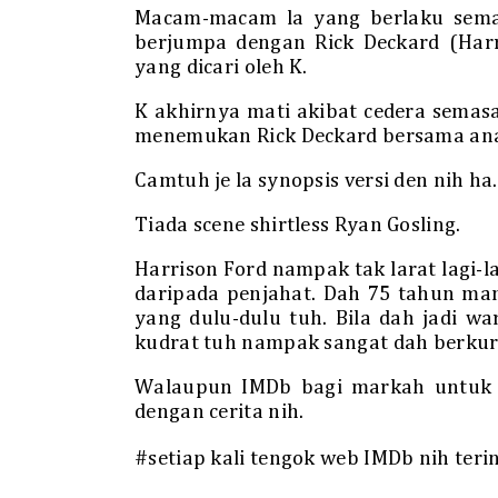
Macam-macam la yang berlaku semas
berjumpa dengan Rick Deckard (Har
yang dicari oleh K.
K akhirnya mati akibat cedera semas
menemukan Rick Deckard bersama ana
Camtuh je la synopsis versi den nih ha.
Tiada scene shirtless Ryan Gosling.
Harrison Ford nampak tak larat lagi-l
daripada penjahat. Dah 75 tahun ma
yang dulu-dulu tuh. Bila dah jadi wa
kudrat tuh nampak sangat dah berku
Walaupun IMDb bagi markah untuk m
dengan cerita nih.
#setiap kali tengok web IMDb nih teri