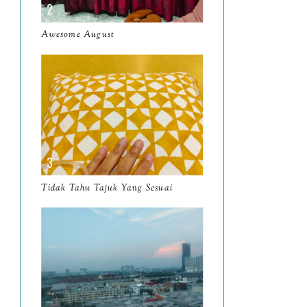
March
11
Awesome August
February
8
January
14
2024
130
December
19
November
12
October
10
Tidak Tahu Tajuk Yang Sesuai
September
13
August
9
July
12
June
5