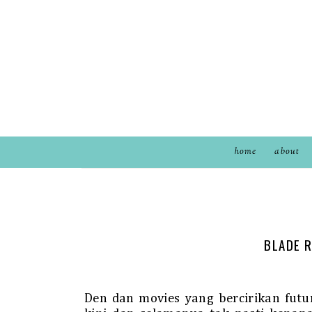
home
about
BLADE 
Den dan movies yang bercirikan futu