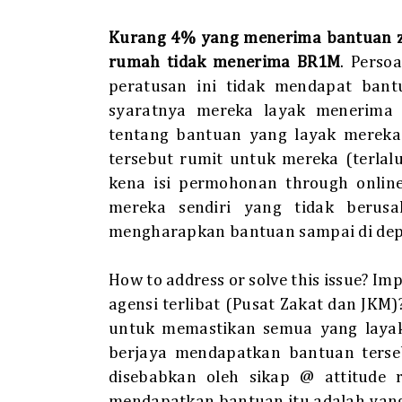
Kurang 4% yang menerima bantuan za
rumah tidak menerima BR1M
. Perso
peratusan ini tidak mendapat ban
syaratnya mereka layak menerima 
tentang bantuan yang layak merek
tersebut rumit untuk mereka (terlalu
kena isi permohonan through online
mereka sendiri yang tidak beru
mengharapkan bantuan sampai di d
How to address or solve this issue? I
agensi terlibat (Pusat Zakat dan JKM
untuk memastikan semua yang laya
berjaya mendapatkan bantuan terseb
disebabkan oleh sikap @ attitude 
mendapatkan bantuan itu adalah yang