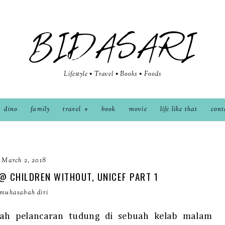
BIDASARI
Lifestyle • Travel • Books • Foods
dino
family
travel
book
movie
life like that
cont
March 2, 2018
@ CHILDREN WITHOUT, UNICEF PART 1
muhasabah diri
sah pelancaran tudung di sebuah kelab malam