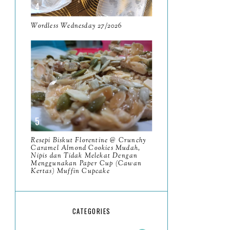
May
11
April
Wordless Wednesday 27/2026
13
March
11
February
9
January
6
2023
93
December
11
Resepi Biskut Florentine @ Crunchy
November
Caramel Almond Cookies Mudah,
8
Nipis dan Tidak Melekat Dengan
Menggunakan Paper Cup (Cawan
October
11
Kertas) Muffin Cupcake
September
7
August
5
CATEGORIES
July
4