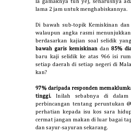
la gamaknya tuh ye), seharusnya ad
lama 2 jam untuk menghabiskannya.
Di bawah sub-topik Kemiskinan dan
walaupun angka rasmi menunjukkan 
berdasarkan kajian soal selidik ya
bawah garis kemiskinan
dan
85% dia
baru kaji selidik ke atas 966 isi r
setiap daerah di setiap negeri di M
kan?
97% daripada responden memaklumk
tinggi.
Inilah sebabnya di dalam 
perbincangan tentang peruntukan @ 
perhatian kepada isu kos sara hidu
cermat jangan makan di luar bagai ta
dan sayur-sayuran sekarang.