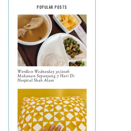
February
15
POPULAR POSTS
January
17
2025
134
December
15
November
14
October
13
September
9
Wordless Wednesday 30/2026
Makanan Sepanjang 7 Hari Di
Hospital Shah Alam
August
8
July
14
June
10
May
9
April
9