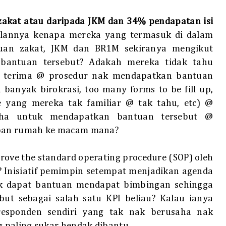
kat atau daripada JKM dan 34% pendapatan isi
alannya kenapa mereka yang termasuk di dalam
tuan zakat, JKM dan BR1M sekiranya mengikut
bantuan tersebut? Adakah mereka tidak tahu
a terima @ prosedur nak mendapatkan bantuan
 banyak birokrasi, too many forms to be fill up,
 yang mereka tak familiar @ tak tahu, etc) @
saha untuk mendapatkan bantuan tersebut @
epan rumah ke macam mana?
mprove the standard operating procedure (SOP) oleh
)? Inisiatif pemimpin setempat menjadikan agenda
k dapat bantuan mendapat bimbingan sehingga
ut sebagai salah satu KPI beliau? Kalau ianya
responden sendiri yang tak nak berusaha nak
 paling sukar hendak dibantu.