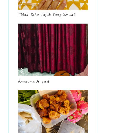
March
11
Tidak Tahu Tajuk Yang Sesuai
February
8
January
14
2024
130
December
19
November
12
October
10
Awesome August
September
13
August
9
July
12
June
5