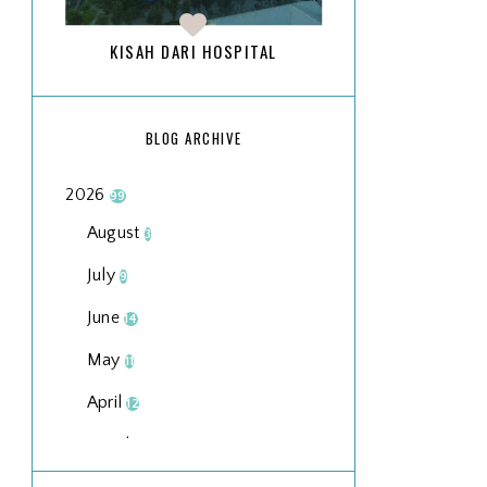
KISAH DARI HOSPITAL
BLOG ARCHIVE
2026
99
August
3
July
9
June
14
May
11
April
12
March
18