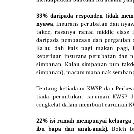
33% daripada responden tidak memp
nyawa
. Insurans perubatan dan nyawa
takde, rasanya ramai middle class 
daripada pembacaan dan pergaulan den 
Kalau dah kais pagi makan pagi, 
keperluan insurans perubatan dan n
simpanan. Kalau simpanan pun takde 
simpanan), macam mana nak sembang 
Tentang ketiadaan KWSP dan Perkeso,
tiada peruntukan caruman KWSP d
cengkelat dalam membuat caruman KW
22% isi rumah mempunyai keluarga ya
ibu bapa dan anak-anak).
Boleh ba