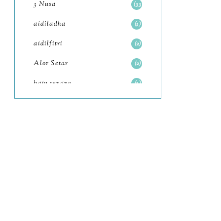
3 Nusa
33
June
6
aidiladha
1
May
7
aidilfitri
2
April
8
Alor Setar
2
March
6
baju renang
1
February
9
baking
2
January
11
baking class
3
2022
102
Bali
82
December
12
bandar seri iskandar
2
November
11
Bandung
1
October
6
Batam
18
September
4