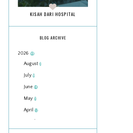
KISAH DARI HOSPITAL
BLOG ARCHIVE
2026
99
August
3
July
9
June
14
May
11
April
12
March
18