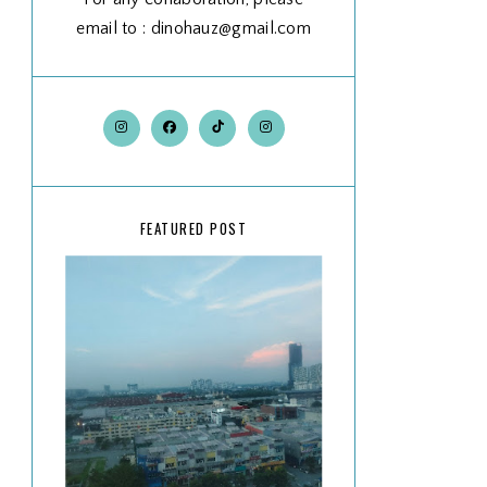
email to : dinohauz@gmail.com
FEATURED POST