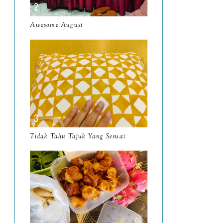
March
11
Awesome August
February
8
January
14
2024
130
December
19
November
12
October
10
Tidak Tahu Tajuk Yang Sesuai
September
13
August
9
July
12
June
5