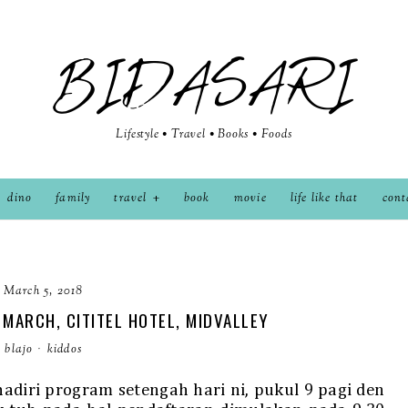
BIDASARI
Lifestyle • Travel • Books • Foods
dino
family
travel
book
movie
life like that
cont
March 5, 2018
MARCH, CITITEL HOTEL, MIDVALLEY
blajo
·
kiddos
diri program setengah hari ni, pukul 9 pagi den