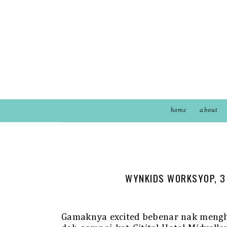
home
about
WYNKIDS WORKSYOP, 3 
Gamaknya excited bebenar nak mengha