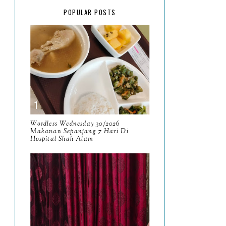
February
15
POPULAR POSTS
January
17
2025
134
December
15
November
14
October
13
September
9
Wordless Wednesday 30/2026
Makanan Sepanjang 7 Hari Di
Hospital Shah Alam
August
8
July
14
June
10
May
9
April
9