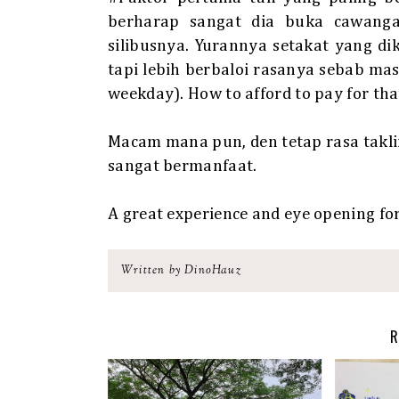
berharap sangat dia buka cawang
silibusnya. Yurannya setakat yang d
tapi lebih berbaloi rasanya sebab mas
weekday). How to afford to pay for th
Macam mana pun, den tetap rasa takl
sangat bermanfaat.
A great experience and eye opening fo
Written by DinoHauz
R