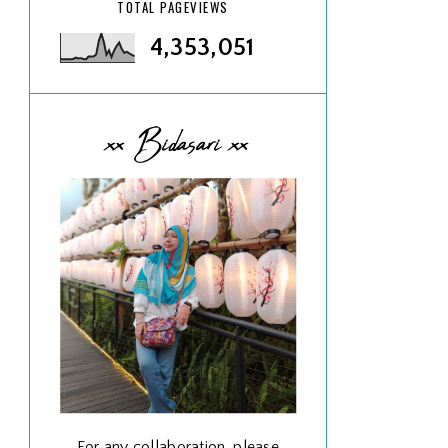
TOTAL PAGEVIEWS
4,353,051
xx Bidasari xx
For any collaboration, please