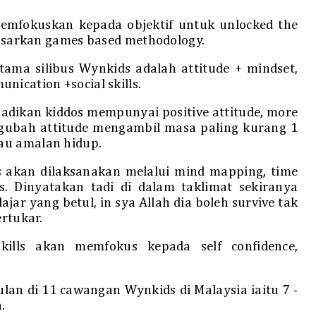
mfokuskan kepada objektif untuk unlocked the
rdasarkan games based methodology.
ama silibus Wynkids adalah attitude + mindset,
nication +social skills.
adikan kiddos mempunyai positive attitude, more
ngubah attitude mengambil masa paling kurang 1
au amalan hidup.
s akan dilaksanakan melalui mind mapping, time
 Dinyatakan tadi di dalam taklimat sekiranya
jar yang betul, in sya Allah dia boleh survive tak
ertukar.
kills akan memfokus kepada self confidence,
an di 11 cawangan Wynkids di Malaysia iaitu 7 -
.