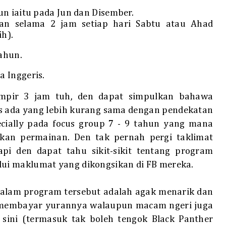
n iaitu pada Jun dan Disember.
an selama 2 jam setiap hari Sabtu atau Ahad
ih).
ahun.
 Inggeris.
mpir 3 jam tuh, den dapat simpulkan bahawa
s ada yang lebih kurang sama dengan pendekatan
ecially pada focus group 7 - 9 tahun yang mana
rkan permainan
. Den tak pernah pergi taklimat
api den dapat tahu sikit-sikit tentang program
ui maklumat yang dikongsikan di FB mereka.
dalam program tersebut adalah agak menarik dan
k membayar yurannya walaupun macam ngeri juga
 sini (termasuk tak boleh tengok Black Panther