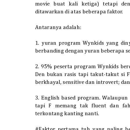
movie buat kali ketiga) tetapi d
ditawarkan di atas beberapa faktor.
Antaranya adalah:
1. yuran program Wynkids yang diny
berbanding dengan yuran beberapa se
2. 95% peserta program Wynkids berd
Den bukan rasis tapi takut-takut si 
berkhayal, sensitive dan introvert; da
3. English based program. Walaupun 
tapi F memang tak fluent dan fah
terkontang kanting nanti.
#Faktor pertama tuh yang paling be