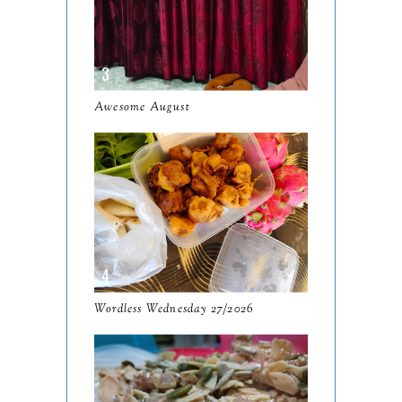
December
19
November
12
October
10
Awesome August
September
13
August
9
July
12
June
5
May
11
April
13
Wordless Wednesday 27/2026
March
11
February
9