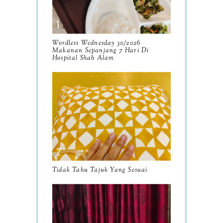
14
October
13
September
9
Wordless Wednesday 30/2026
Makanan Sepanjang 7 Hari Di
August
Hospital Shah Alam
8
July
14
June
10
May
9
April
9
March
11
Tidak Tahu Tajuk Yang Sesuai
February
8
January
14
2024
130