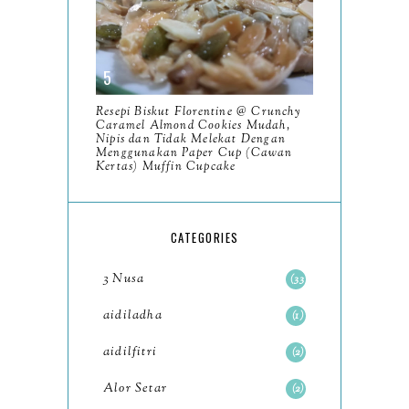
January
6
2023
93
December
11
Resepi Biskut Florentine @ Crunchy
November
8
Caramel Almond Cookies Mudah,
Nipis dan Tidak Melekat Dengan
October
Menggunakan Paper Cup (Cawan
11
Kertas) Muffin Cupcake
September
7
August
5
CATEGORIES
July
4
3 Nusa
33
June
6
aidiladha
1
May
7
aidilfitri
2
April
8
Alor Setar
2
March
6