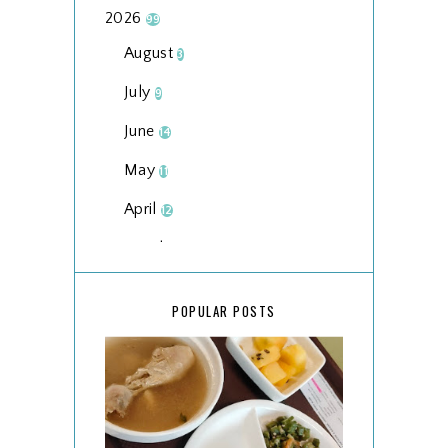
2026
99
August
3
July
9
June
14
May
11
April
12
March
18
February
15
POPULAR POSTS
January
17
2025
134
December
15
November