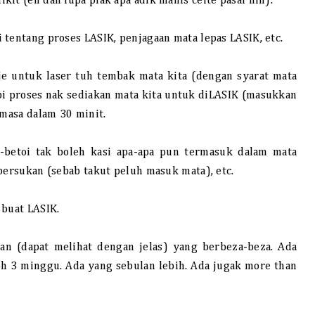
it (eh dah lupa plak apa adik manis ceite pasal nih).
 tentang proses LASIK, penjagaan mata lepas LASIK, etc.
je untuk laser tuh tembak mata kita (dengan syarat mata
pi proses nak sediakan mata kita untuk diLASIK (masukkan
 masa dalam 30 minit.
-betoi tak boleh kasi apa-apa pun termasuk dalam mata
bersukan (sebab takut peluh masuk mata), etc.
 buat LASIK.
 (dapat melihat dengan jelas) yang berbeza-beza. Ada
h 3 minggu. Ada yang sebulan lebih. Ada jugak more than