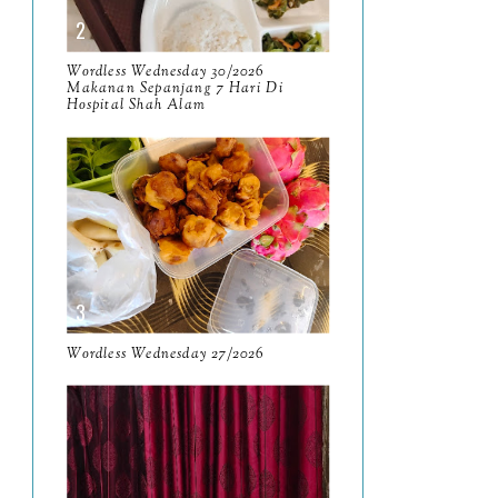
April
9
Wordless Wednesday 30/2026
March
11
Makanan Sepanjang 7 Hari Di
Hospital Shah Alam
February
8
January
14
2024
130
December
19
November
12
October
10
Wordless Wednesday 27/2026
September
13
August
9
July
12