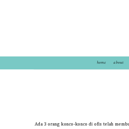
home
about
Ada 3 orang konco-konco di ofis telah memb