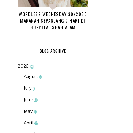
WORDLESS WEDNESDAY 30/2026
MAKANAN SEPANJANG 7 HARI DI
HOSPITAL SHAH ALAM
BLOG ARCHIVE
2026
98
August
2
July
9
June
14
May
11
April
12