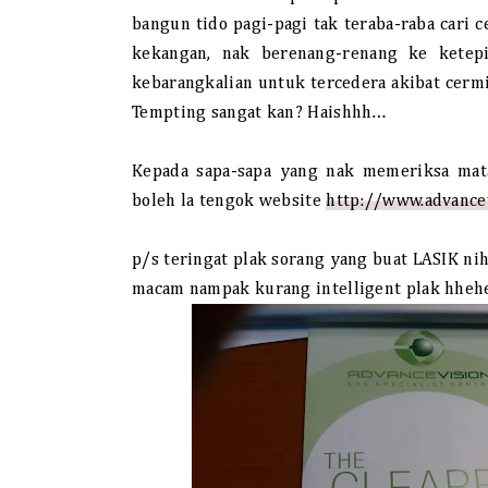
bangun tido pagi-pagi tak teraba-raba cari c
kekangan, nak berenang-renang ke ketep
kebarangkalian untuk tercedera akibat cermi
Tempting sangat kan? Haishhh…
Kepada sapa-sapa yang nak memeriksa mat
boleh la tengok website
http://www.advance
p/s teringat plak sorang yang buat LASIK ni
macam nampak kurang intelligent plak hheh