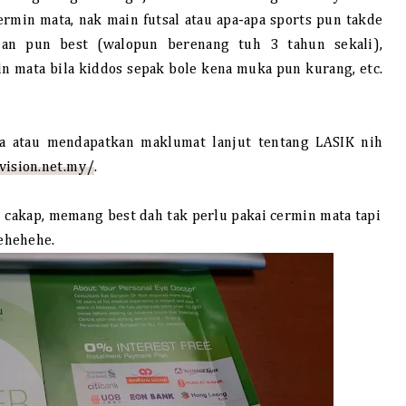
ermin mata, nak main futsal atau apa-apa sports pun takde
ian pun best (walopun berenang tuh 3 tahun sekali),
n mata bila kiddos sepak bole kena muka pun kurang, etc.
a atau mendapatkan maklumat lanjut tentang LASIK nih
vision.net.my/
.
h cakap, memang best dah tak perlu pakai cermin mata tapi
ehehehe.