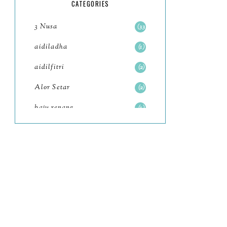
5
CATEGORIES
July
4
3 Nusa
33
June
6
aidiladha
1
May
7
aidilfitri
2
April
8
Alor Setar
2
March
6
baju renang
1
February
9
baking
2
January
11
baking class
3
2022
102
Bali
82
December
12
bandar seri iskandar
2
November
11
Bandung
1
October
6