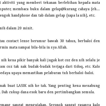
t aktiviti yang memberi tekanan berlebihan kepada mata
omputer, membaca buku dalam gelap@kurang cahaya (eh…
tengok handphone dan tab dalam gelap (sapa la nih), etc.
nih dalam 20 minit.
tau contact lense berumur bawah 30 tahun, berbaloi den
rmin mata sampai bila-bila in sya Allah.
ih kena pikir banyak kali jugak kot coz den nih selalu je
am coz tak nak budak-budak terjaga dari tidoq, etc. Kalo
sedaya upaya memastikan pelaburan tuh berbaloi-baloi.
 nak buat LASIK nih ke tak. Yang penting kena menabung
. Dah cukup dana esok baru den pertimbangkan semula.
mang sangat mengujakan. Seronok sangat rasanya kalo