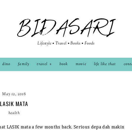
BIDASARI
Lifestyle • Travel • Books • Foods
dino
family
travel
book
movie
life like that
cont
May 12, 2016
LASIK MATA
health
uat LASIK mata a few months back. Serious depa dah makin