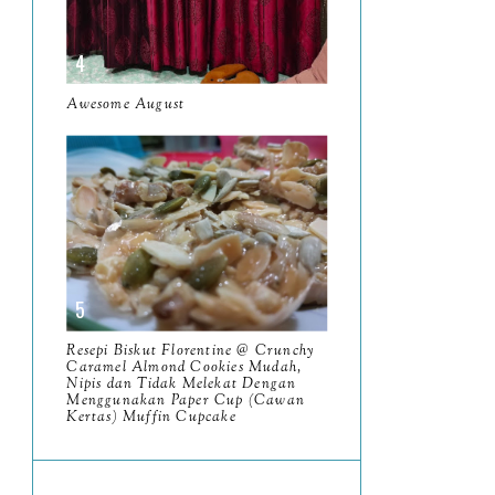
June
5
May
11
April
Awesome August
13
March
11
February
9
January
6
2023
93
December
11
Resepi Biskut Florentine @ Crunchy
November
Caramel Almond Cookies Mudah,
8
Nipis dan Tidak Melekat Dengan
Menggunakan Paper Cup (Cawan
October
11
Kertas) Muffin Cupcake
September
7
August