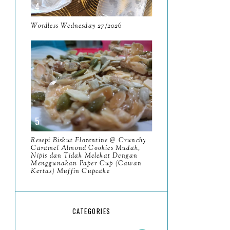
May
11
April
Wordless Wednesday 27/2026
13
March
11
February
9
January
6
2023
93
December
11
Resepi Biskut Florentine @ Crunchy
November
Caramel Almond Cookies Mudah,
8
Nipis dan Tidak Melekat Dengan
Menggunakan Paper Cup (Cawan
October
11
Kertas) Muffin Cupcake
September
7
August
5
CATEGORIES
July
4