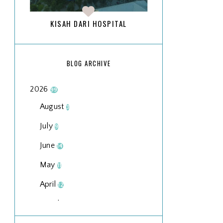
KISAH DARI HOSPITAL
BLOG ARCHIVE
2026
99
August
3
July
9
June
14
May
11
April
12
March
18