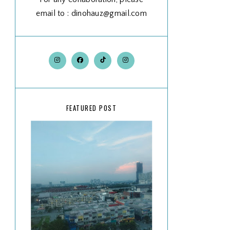
email to : dinohauz@gmail.com
FEATURED POST