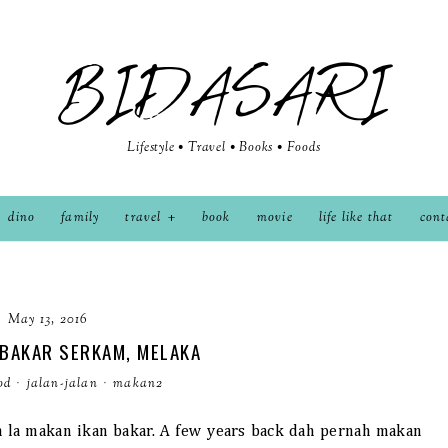
BIDASARI
Lifestyle • Travel • Books • Foods
dino
family
travel
book
movie
life like that
cont
May 13, 2016
 BAKAR SERKAM, MELAKA
od
·
jalan-jalan
·
makan2
a la makan ikan bakar. A few years back dah pernah makan