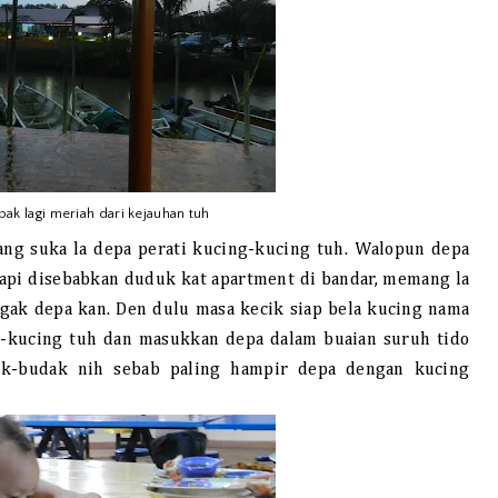
ak lagi meriah dari kejauhan tuh
ang suka la depa perati kucing-kucing tuh. Walopun depa
tapi disebabkan duduk kat apartment di bandar, memang la
ugak depa kan. Den dulu masa kecik siap bela kucing nama
-kucing tuh dan masukkan depa dalam buaian suruh tido
ak-budak nih sebab paling hampir depa dengan kucing