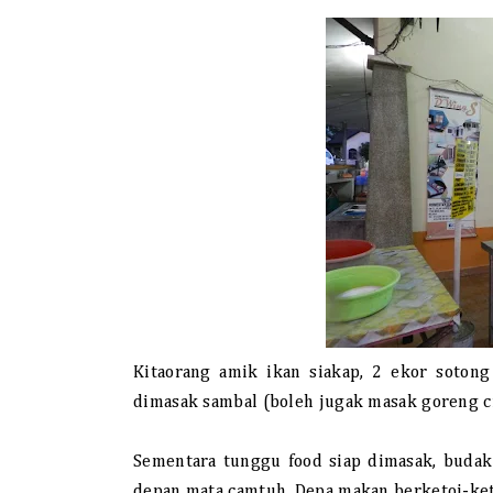
Kitaorang amik ikan siakap, 2 ekor sotong
dimasak sambal (boleh jugak masak goreng ci
Sementara tunggu food siap dimasak, budak
depan mata camtuh. Depa makan berketoi-ket