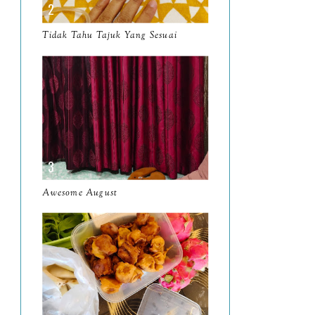
March
11
Tidak Tahu Tajuk Yang Sesuai
February
8
January
14
2024
130
December
19
November
12
October
10
Awesome August
September
13
August
9
July
12
June
5