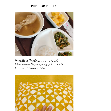
February
15
POPULAR POSTS
January
17
2025
134
December
15
November
14
October
13
September
9
Wordless Wednesday 30/2026
Makanan Sepanjang 7 Hari Di
Hospital Shah Alam
August
8
July
14
June
10
May
9
April
9