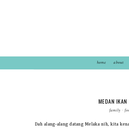
home
about
MEDAN IKAN
family
·
fo
Dah alang-alang datang Melaka nih, kita ken