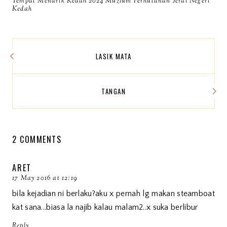
Tempat Menarik Kedah 2024 Muzium Perhutanan Jerai Negeri
Kedah
LASIK MATA
TANGAN
2 COMMENTS
ARET
17 May 2016 at 12:19
bila kejadian ni berlaku?aku x pernah lg makan steamboat
kat sana...biasa la najib kalau malam2..x suka berlibur
Reply