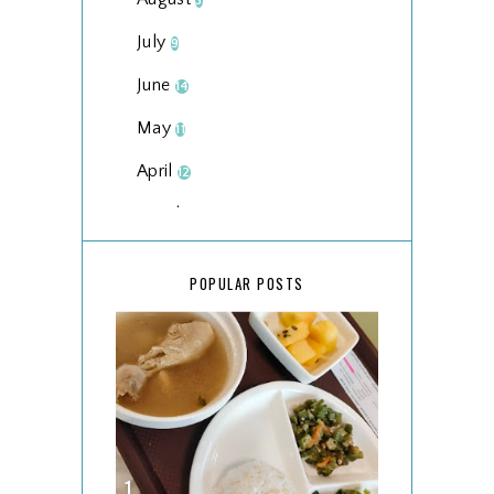
3
July
9
June
14
May
11
April
12
March
18
February
15
POPULAR POSTS
January
17
2025
134
December
15
November
14
October
13