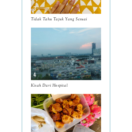
November
12
October
10
Tidak Tahu Tajuk Yang Sesuai
September
13
August
9
July
12
June
5
May
11
April
13
Kisah Dari Hospital
March
11
February
9
January
6
2023
93