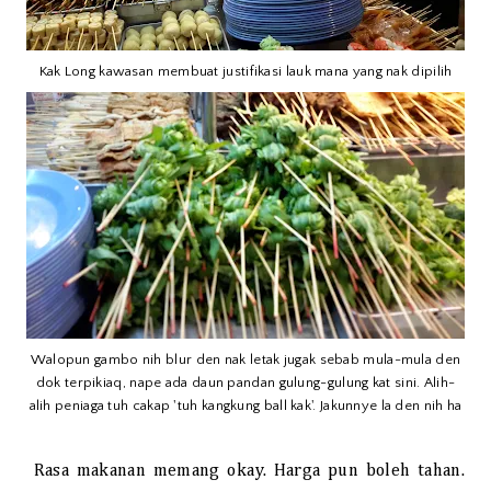
Kak Long kawasan membuat justifikasi lauk mana yang nak dipilih
Walopun gambo nih blur den nak letak jugak sebab mula-mula den
dok terpikiaq, nape ada daun pandan gulung-gulung kat sini. Alih-
alih peniaga tuh cakap 'tuh kangkung ball kak'. Jakunnye la den nih ha
Rasa makanan memang okay. Harga pun boleh tahan.