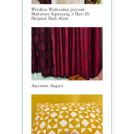
September
9
Wordless Wednesday 30/2026
Makanan Sepanjang 7 Hari Di
August
Hospital Shah Alam
8
July
14
June
10
May
9
April
9
March
11
Awesome August
February
8
January
14
2024
130
December
19