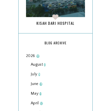
KISAH DARI HOSPITAL
BLOG ARCHIVE
2026
99
August
3
July
9
June
14
May
11
April
12