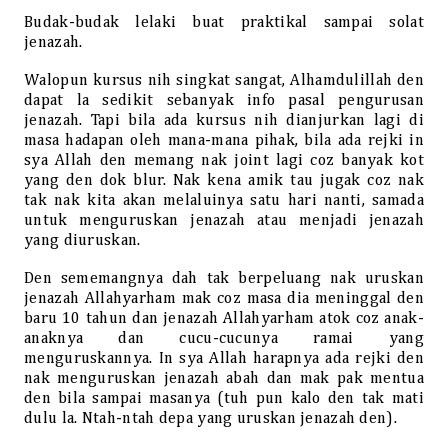
Budak-budak lelaki buat praktikal sampai solat
jenazah.
Walopun kursus nih singkat sangat, Alhamdulillah den
dapat la sedikit sebanyak info pasal pengurusan
jenazah. Tapi bila ada kursus nih dianjurkan lagi di
masa hadapan oleh mana-mana pihak, bila ada rejki in
sya Allah den memang nak joint lagi coz banyak kot
yang den dok blur. Nak kena amik tau jugak coz nak
tak nak kita akan melaluinya satu hari nanti, samada
untuk menguruskan jenazah atau menjadi jenazah
yang diuruskan.
Den sememangnya dah tak berpeluang nak uruskan
jenazah Allahyarham mak coz masa dia meninggal den
baru 10 tahun dan jenazah Allahyarham atok coz anak-
anaknya dan cucu-cucunya ramai yang
menguruskannya. In sya Allah harapnya ada rejki den
nak menguruskan jenazah abah dan mak pak mentua
den bila sampai masanya (tuh pun kalo den tak mati
dulu la. Ntah-ntah depa yang uruskan jenazah den).