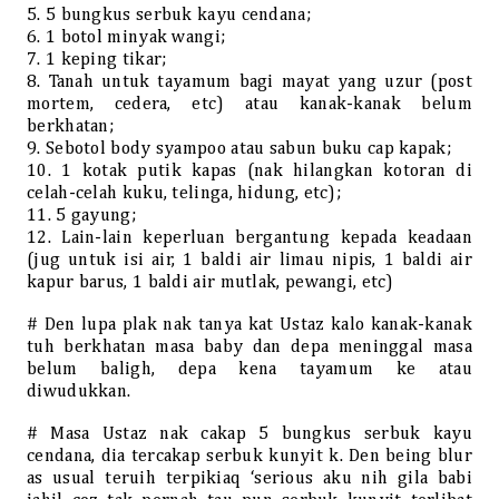
5. 5 bungkus serbuk kayu cendana;
6. 1 botol minyak wangi;
7. 1 keping tikar;
8. Tanah untuk tayamum bagi mayat yang uzur (post
mortem, cedera, etc) atau kanak-kanak belum
berkhatan;
9. Sebotol body syampoo atau sabun buku cap kapak;
10. 1 kotak putik kapas (nak hilangkan kotoran di
celah-celah kuku, telinga, hidung, etc);
11. 5 gayung;
12. Lain-lain keperluan bergantung kepada keadaan
(jug untuk isi air, 1 baldi air limau nipis, 1 baldi air
kapur barus, 1 baldi air mutlak, pewangi, etc)
# Den lupa plak nak tanya kat Ustaz kalo kanak-kanak
tuh berkhatan masa baby dan depa meninggal masa
belum baligh, depa kena tayamum ke atau
diwudukkan.
# Masa Ustaz nak cakap 5 bungkus serbuk kayu
cendana, dia tercakap serbuk kunyit k. Den being blur
as usual teruih terpikiaq ‘serious aku nih gila babi