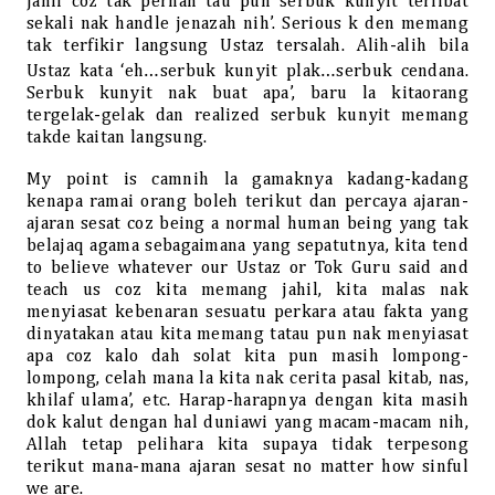
jahil coz tak pernah tau pun serbuk kunyit terlibat
sekali nak handle jenazah nih’. Serious k den memang
tak terfikir langsung Ustaz tersalah. Alih-alih bila
Ustaz kata ‘eh…serbuk kunyit plak…serbuk cendana.
Serbuk kunyit nak buat apa’, baru la kitaorang
tergelak-gelak dan realized serbuk kunyit memang
takde kaitan langsung.
My point is camnih la gamaknya kadang-kadang
kenapa ramai orang boleh terikut dan percaya ajaran-
ajaran sesat coz being a normal human being yang tak
belajaq agama sebagaimana yang sepatutnya, kita tend
to believe whatever our Ustaz or Tok Guru said and
teach us coz kita memang jahil, kita malas nak
menyiasat kebenaran sesuatu perkara atau fakta yang
dinyatakan atau kita memang tatau pun nak menyiasat
apa coz kalo dah solat kita pun masih lompong-
lompong, celah mana la kita nak cerita pasal kitab, nas,
khilaf ulama’, etc. Harap-harapnya dengan kita masih
dok kalut dengan hal duniawi yang macam-macam nih,
Allah tetap pelihara kita supaya tidak terpesong
terikut mana-mana ajaran sesat no matter how sinful
we are.