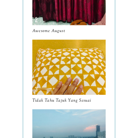
April
9
March
11
Awesome August
February
8
January
14
2024
130
December
19
November
12
October
10
Tidak Tahu Tajuk Yang Sesuai
September
13
August
9
July
12