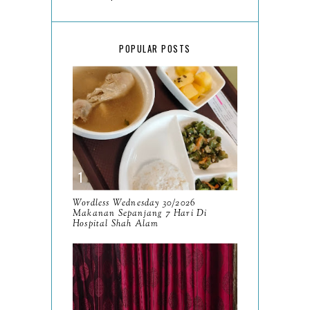
March
18
February
15
POPULAR POSTS
January
17
2025
134
December
15
November
14
October
13
September
9
Wordless Wednesday 30/2026
Makanan Sepanjang 7 Hari Di
August
Hospital Shah Alam
8
July
14
June
10
May
9