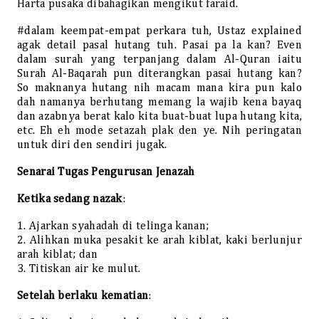
Harta pusaka dibahagikan mengikut faraid.
#dalam keempat-empat perkara tuh, Ustaz explained
agak detail pasal hutang tuh. Pasai pa la kan? Even
dalam surah yang terpanjang dalam Al-Quran iaitu
Surah Al-Baqarah pun diterangkan pasai hutang kan?
So maknanya hutang nih macam mana kira pun kalo
dah namanya berhutang memang la wajib kena bayaq
dan azabnya berat kalo kita buat-buat lupa hutang kita,
etc. Eh eh mode setazah plak den ye. Nih peringatan
untuk diri den sendiri jugak.
Senarai Tugas Pengurusan Jenazah
Ketika sedang nazak
:
1. Ajarkan syahadah di telinga kanan;
2. Alihkan muka pesakit ke arah kiblat, kaki berlunjur
arah kiblat; dan
3. Titiskan air ke mulut.
Setelah berlaku kematian
: