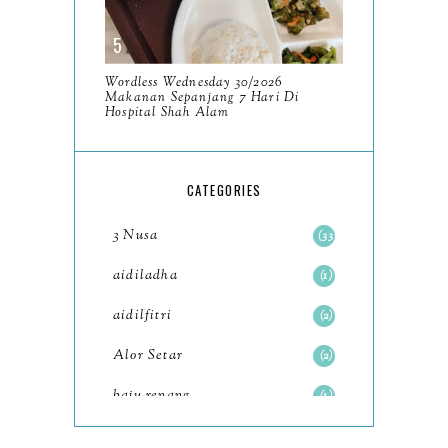
December
11
November
8
Wordless Wednesday 30/2026
October
Makanan Sepanjang 7 Hari Di
11
Hospital Shah Alam
September
7
August
5
CATEGORIES
July
4
3 Nusa
33
June
6
aidiladha
1
May
7
aidilfitri
2
April
8
Alor Setar
2
March
6
baju renang
1
February
9
baking
2
January
11