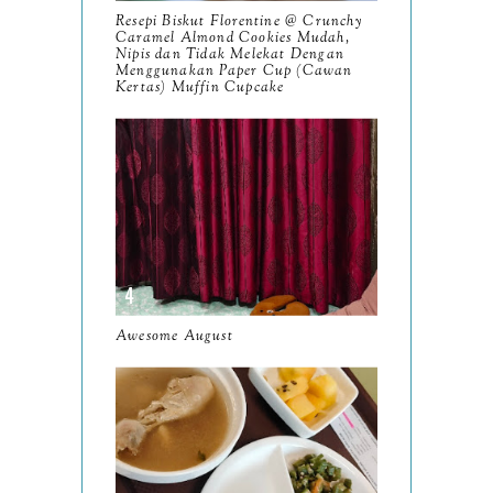
Resepi Biskut Florentine @ Crunchy
October
Caramel Almond Cookies Mudah,
10
Nipis dan Tidak Melekat Dengan
Menggunakan Paper Cup (Cawan
September
13
Kertas) Muffin Cupcake
August
9
July
12
June
5
May
11
April
13
March
Awesome August
11
February
9
January
6
2023
93