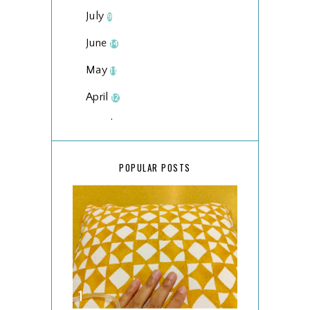
July
9
June
14
May
11
April
12
March
18
February
15
POPULAR POSTS
January
17
2025
134
December
15
November
14
October
13