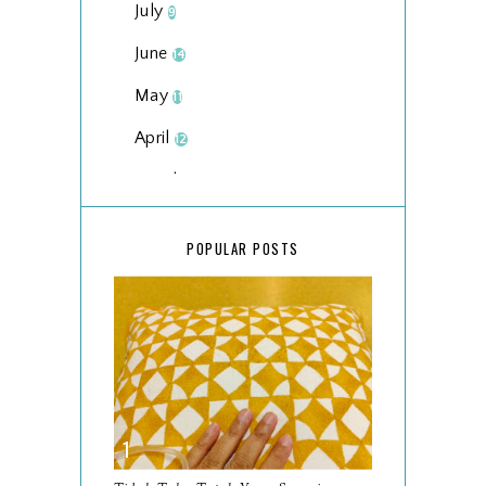
July
9
June
14
May
11
April
12
March
18
February
15
POPULAR POSTS
January
17
2025
134
December
15
November
14
October
13
September
9