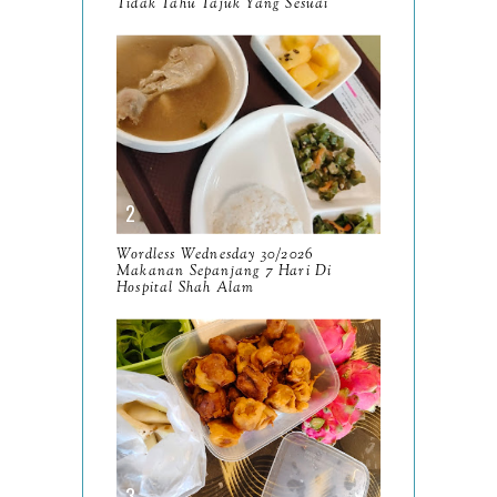
Tidak Tahu Tajuk Yang Sesuai
August
8
July
14
June
10
May
9
April
9
March
Wordless Wednesday 30/2026
11
Makanan Sepanjang 7 Hari Di
Hospital Shah Alam
February
8
January
14
2024
130
December
19
November
12