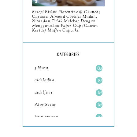
December
11
Resepi Biskut Florentine @ Crunchy
November
8
Caramel Almond Cookies Mudah,
Nipis dan Tidak Melekat Dengan
October
Menggunakan Paper Cup (Cawan
11
Kertas) Muffin Cupcake
September
7
August
5
CATEGORIES
July
4
3 Nusa
33
June
6
aidiladha
1
May
7
aidilfitri
2
April
8
Alor Setar
2
March
6
baju renang
1
February
9
baking
2
January
11