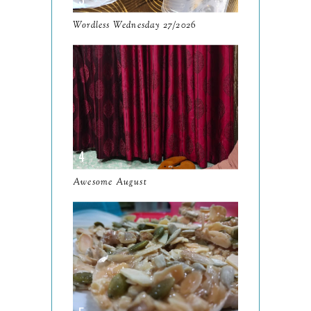
October
10
Wordless Wednesday 27/2026
September
13
August
9
July
12
June
5
May
11
April
13
Awesome August
March
11
February
9
January
6
2023
93