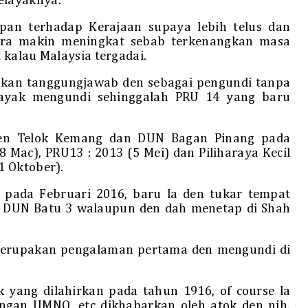
elayaknya.
pan terhadap Kerajaan supaya lebih telus dan
ara makin meningkat sebab terkenangkan masa
 kalau Malaysia tergadai.
kan tanggungjawab den sebagai pengundi tanpa
layak mengundi sehinggalah PRU 14 yang baru
men Telok Kemang dan DUN Bagan Pinang pada
 Mac), PRU13 : 2013 (5 Mei) dan Piliharaya Kecil
1 Oktober).
 pada Februari 2016, baru la den tukar tempat
 DUN Batu 3 walaupun den dah menetap di Shah
 merupakan pengalaman pertama den mengundi di
k yang dilahirkan pada tahun 1916, of course la
uangan UMNO, etc dikhabarkan oleh atok den nih.