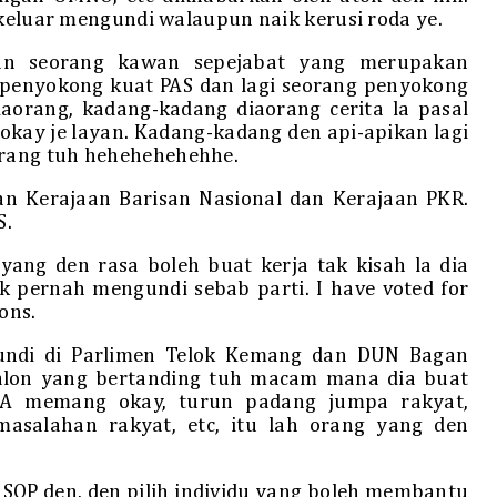
 keluar mengundi walaupun naik kerusi roda ye.
gan seorang kawan sepejabat yang merupakan
 penyokong kuat PAS dan lagi seorang penyokong
aorang, kadang-kadang diaorang cerita la pasal
okay je layan. Kadang-kadang den api-apikan lagi
rang tuh hehehehehehhe.
n Kerajaan Barisan Nasional dan Kerajaan PKR.
S.
yang den rasa boleh buat kerja tak kisah la dia
ak pernah mengundi sebab parti. I have voted for
ions.
undi di Parlimen Telok Kemang dan DUN Bagan
calon yang bertanding tuh macam mana dia buat
i A memang okay, turun padang jumpa rakyat,
salahan rakyat, etc, itu lah orang yang den
SOP den, den pilih individu yang boleh membantu