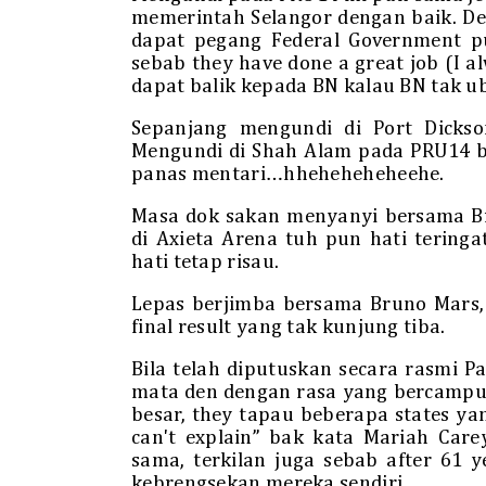
memerintah Selangor dengan baik. De
dapat pegang Federal Government pu
sebab they have done a great job (I al
dapat balik kepada BN kalau BN tak ub
Sepanjang mengundi di Port Dickso
Mengundi di Shah Alam pada PRU14 b
panas mentari…hheheheheheehe.
Masa dok sakan menyanyi bersama Br
di Axieta Arena tuh pun hati teringa
hati tetap risau.
Lepas berjimba bersama Bruno Mars, 
final result yang tak kunjung tiba.
Bila telah diputuskan secara rasmi 
mata den dengan rasa yang bercampu
besar, they tapau beberapa states ya
can't explain” bak kata Mariah Care
sama, terkilan juga sebab after 61
kebrengsekan mereka sendiri.