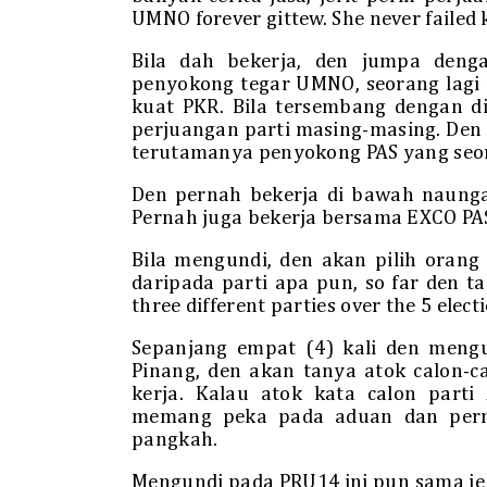
UMNO forever gittew. She never failed
Bila dah bekerja, den jumpa den
penyokong tegar UMNO, seorang lagi
kuat PKR. Bila tersembang dengan di
perjuangan parti masing-masing. Den 
terutamanya penyokong PAS yang seo
Den pernah bekerja di bawah naunga
Pernah juga bekerja bersama EXCO PA
Bila mengundi, den akan pilih orang 
daripada parti apa pun, so far den t
three different parties over the 5 elect
Sepanjang empat (4) kali den meng
Pinang, den akan tanya atok calon-
kerja. Kalau atok kata calon part
memang peka pada aduan dan perma
pangkah.
Mengundi pada PRU14 ini pun sama je 