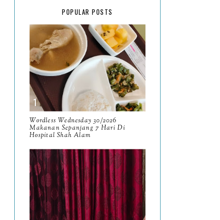
February
15
POPULAR POSTS
January
17
2025
134
December
15
November
14
October
13
September
9
Wordless Wednesday 30/2026
Makanan Sepanjang 7 Hari Di
Hospital Shah Alam
August
8
July
14
June
10
May
9
April
9