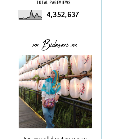
TOTAL PAGEVIEWS
4,352,637
xx Bidasari xx
For any collaboration, please