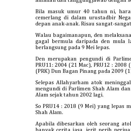
amanah dan tanggungjawab dengan s
Bila masuk umur 40 tahun ni, hara
cemerlang di dalam urustadbir Neg
depan anak-anak. Risau sangat-sangat
Walau bagaimanapun, den melaksana
gagal bermula daripada den mula 
berlangsung pada 9 Mei lepas.
Den merupakan pengundi di Parli
PRU11: 2004 (21 Mac), PRU12 : 2008 (8
(PRK) Dun Bagan Pinang pada 2009 (1
Selepas Allahyarham atok meninggal
mengundi di Parlimen Shah Alam dan
Alam sejak tahun 2002 lagi.
So PRU14 : 2018 (9 Mei) yang lepas
Shah Alam.
Apabila dibesarkan oleh seorang ato
banyak cerita jasa, jerit perih perj