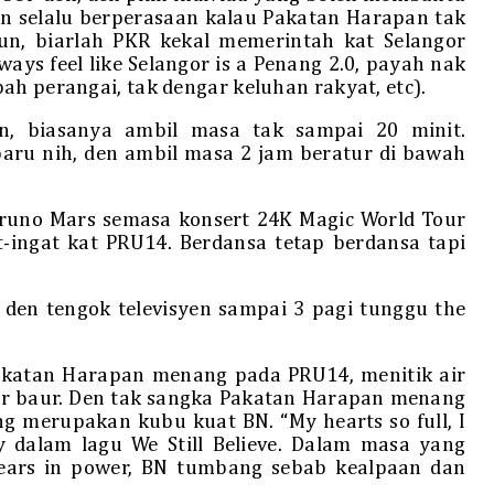
n selalu berperasaan kalau Pakatan Harapan tak
n, biarlah PKR kekal memerintah kat Selangor
ways feel like Selangor is a Penang 2.0, payah nak
ah perangai, tak dengar keluhan rakyat, etc).
n, biasanya ambil masa tak sampai 20 minit.
aru nih, den ambil masa 2 jam beratur di bawah
uno Mars semasa konsert 24K Magic World Tour
t-ingat kat PRU14. Berdansa tetap berdansa tapi
den tengok televisyen sampai 3 pagi tunggu the
Pakatan Harapan menang pada PRU14, menitik air
r baur. Den tak sangka Pakatan Harapan menang
ng merupakan kubu kuat BN. “My hearts so full, I
y dalam lagu We Still Believe. Dalam masa yang
 years in power, BN tumbang sebab kealpaan dan