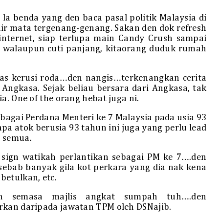
 la benda yang den baca pasal politik Malaysia di
air mata tergenang-genang. Sakan den dok refresh
internet, siap terlupa main Candy Crush sampai
t, walaupun cuti panjang, kitaorang duduk rumah
tas kerusi roda…den nangis…terkenangkan cerita
Angkasa. Sejak beliau bersara dari Angkasa, tak
a. One of the orang hebat juga ni.
gai Perdana Menteri ke 7 Malaysia pada usia 93
 atok berusia 93 tahun ini juga yang perlu lead
a semua.
 sign watikah perlantikan sebagai PM ke 7….den
ebab banyak gila kot perkara yang dia nak kena
betulkan, etc.
in semasa majlis angkat sumpah tuh….den
rkan daripada jawatan TPM oleh DSNajib.