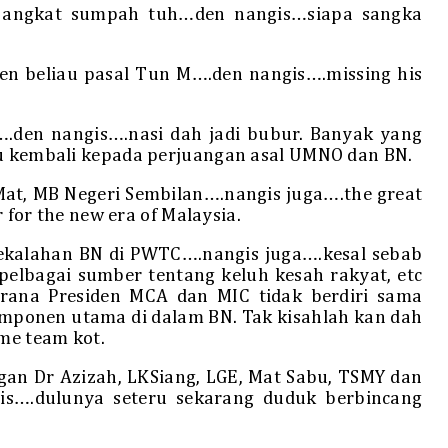
s angkat sumpah tuh…den nangis…siapa sangka
en beliau pasal Tun M….den nangis….missing his
.den nangis….nasi dah jadi bubur. Banyak yang
lu kembali kepada perjuangan asal UMNO dan BN.
 Mat, MB Negeri Sembilan….nangis juga….the great
r for the new era of Malaysia.
ekalahan BN di PWTC….nangis juga….kesal sebab
pelbagai sumber tentang keluh kesah rakyat, etc
kerana Presiden MCA dan MIC tidak berdiri sama
mponen utama di dalam BN. Tak kisahlah kan dah
ame team kot.
an Dr Azizah, LKSiang, LGE, Mat Sabu, TSMY dan
is….dulunya seteru sekarang duduk berbincang