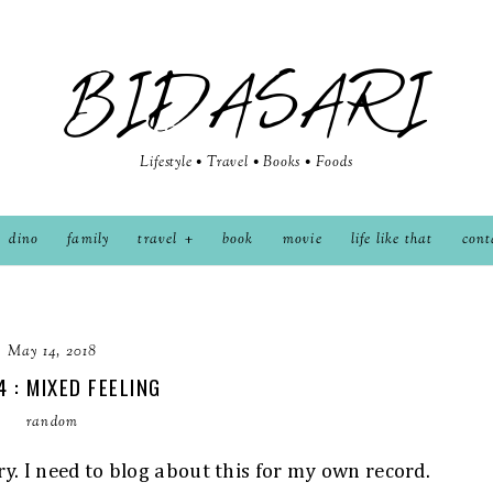
BIDASARI
Lifestyle • Travel • Books • Foods
dino
family
travel
book
movie
life like that
cont
May 14, 2018
4 : MIXED FEELING
random
ry. I need to blog about this for my own record.