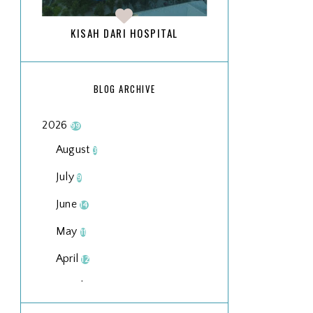
KISAH DARI HOSPITAL
BLOG ARCHIVE
2026
99
August
3
July
9
June
14
May
11
April
12
March
18