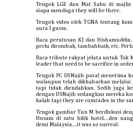
Tengok LGE dan Mat Sabu di majli
siapa menduga they will be there.
Tengok video oleh TGNA tentang kom
aura I guess.
Baca perutusan KJ dan Hishamuddin…
perlu dirombak, tambahbaik, etc. Per
Baca tribute rakyat jelata untuk Tok
leader that need to be sacrifice in orde
Tengok PC DSNajib pasal menerima k
walaupun telah dikhabarkan melalui 
tapi tidak diendahkan. Sedih juga 
dengan DSNajib sedangkan mereka ko
kalah tapi they are comrades in the s
Tengok gambar Tun M berdiskusi deng
Husam di satu bilik hotel…den nang
demi Malaysia…it was so surreal.