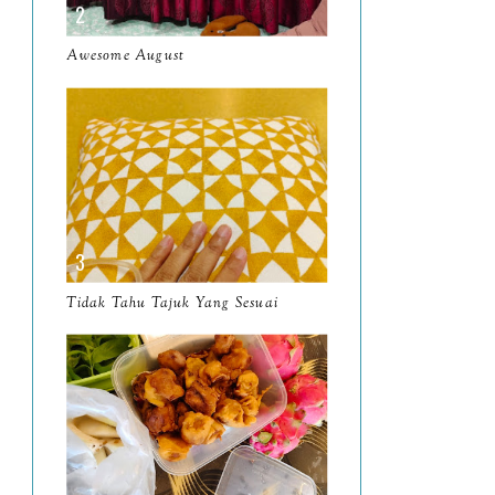
March
11
Awesome August
February
8
January
14
2024
130
December
19
November
12
October
10
Tidak Tahu Tajuk Yang Sesuai
September
13
August
9
July
12
June
5