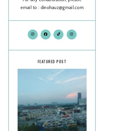
email to : dinohauz@gmail.com
FEATURED POST