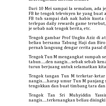
Dari 10 Mei sampai la semalam, ada je
FB ke tengok televisyen ke yang buat 
FB tuh sampai dah nak habis kuota 
terlepas daily rewards game tersebu
je sebab nak tengok berita, etc.
Tengok gambar Prof Ungku Aziz di a
beliau bersama Tabung Haji dan Biro 
pernah langsung dengar cerita pasal di
Tengok Tun M mengangkat sumpah seba
tahun….den nangis…sebak sebab kenapa
turun berjuang untuk selamatkan kit
Tengok tangan Tun M terketar-ketar
nangis….harap umur Tun M panjang s
tengokkan dan buat timbang tara dan 
Tengok Tan Sri Muhyiddin Yass
nangis….terkenangkan beliau disingki