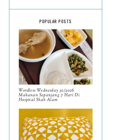
March
18
February
15
POPULAR POSTS
January
17
2025
134
December
15
November
14
October
13
September
9
Wordless Wednesday 30/2026
Makanan Sepanjang 7 Hari Di
Hospital Shah Alam
August
8
July
14
June
10
May
9