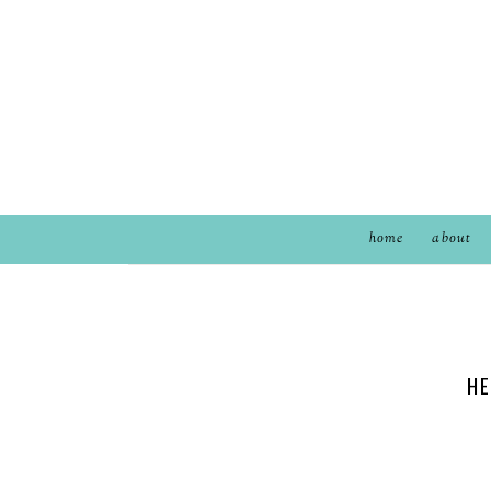
home
about
HE