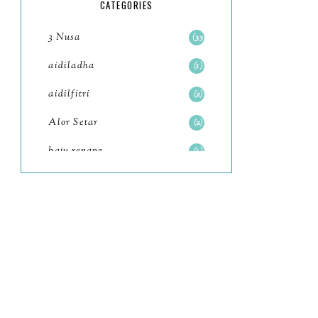
5
CATEGORIES
July
4
3 Nusa
33
June
6
aidiladha
1
May
7
aidilfitri
2
April
8
Alor Setar
2
March
6
baju renang
1
February
9
baking
2
January
11
baking class
3
2022
102
Bali
82
December
12
bandar seri iskandar
2
November
11
Bandung
1
October
6