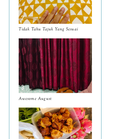
April
9
March
11
Tidak Tahu Tajuk Yang Sesuai
February
8
January
14
2024
130
December
19
November
12
October
10
Awesome August
September
13
August
9
July
12