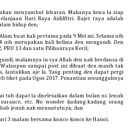
ta akan menyambut lebaran. Makanya kena la siap
lanjaan Hari Raya Aidilfitri. Bajet raya adalah
alam hidup den;
 Alam buat kali pertama pada 9 Mei ini. Selama nih
14 nih merupakan kali kelima den mengundi. Den
 PRU 13 dan satu Pilihanraya Kecil;
gundi, malamnya in sya Allah den nak berdansa di
 Walaupun sampai post ini dibuat den masih tak
 lantakkan aje la. Yang penting den dapat pergi
eli tiket pada Ogos 2017. Penantian sesungguhnya
i tuh dapat la diselesaikan dalam bulan ni. Jenuh
 insurance, etc. No wonder kadang-kadang orang
ebab jenuh nak menuntutnya; dan
4 hari 3 malam bersama konco-konco ke Hanoi.