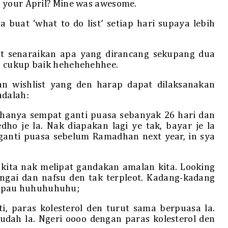
 your April? Mine was awesome.
buat ‘what to do list’ setiap hari supaya lebih
t senaraikan apa yang dirancang sekupang dua
h cukup baik hehehehehhee.
dan wishlist yang den harap dapat dilaksanakan
adalah:
anya sempat ganti puasa sebanyak 26 hari dan
edho je la. Nak diapakan lagi ye tak, bayar je la
ganti puasa sebelum Ramadhan next year, in sya
 kita nak melipat gandakan amalan kita. Looking
ngai dan nafsu den tak terpleot. Kadang-kadang
mpau huhuhuhuhu;
, paras kolesterol den turut sama berpuasa la.
ah la. Ngeri oooo dengan paras kolesterol den