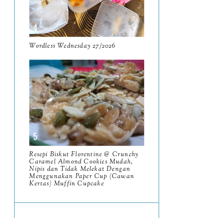
June
5
May
11
April
Wordless Wednesday 27/2026
13
March
11
February
9
January
6
2023
93
December
11
Resepi Biskut Florentine @ Crunchy
November
Caramel Almond Cookies Mudah,
8
Nipis dan Tidak Melekat Dengan
Menggunakan Paper Cup (Cawan
October
11
Kertas) Muffin Cupcake
September
7
August