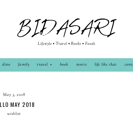
BIDASARI
Lifestyle • Travel • Books • Foods
dino
family
travel
book
movie
life like that
cont
May 3, 2018
LLO MAY 2018
wishlist