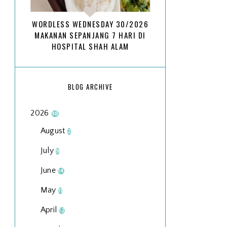
WORDLESS WEDNESDAY 30/2026
MAKANAN SEPANJANG 7 HARI DI
HOSPITAL SHAH ALAM
BLOG ARCHIVE
2026
98
August
2
July
9
June
14
May
11
April
12