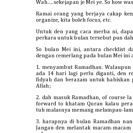
Wah….sekejapan je Mei ye. So how was
Ramai orang yang berjaya cakap kena 
organize, kita boleh focus, etc.
Untuk den yang caca merba ni, dapa
perkara untuk bulan tersebut pun da
So bulan Mei ini, antara checklist 
dengan cemerlang pada bulan Mei ini 
1. menyambut Ramadhan. Walaupun h
ada 14 hari lagi perlu diganti, den r
fidyah dan berazam untuk habiskan 
Allah;
2. dah masuk Ramadhan, of course la
forward to khatam Quran kalau pera
tuh malasnya memang melampau-la
3. harapnya di bulan Ramadhan nanti
Jangan den melantak macam-macam ud