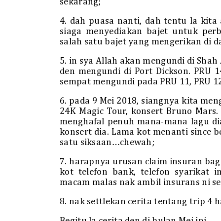
sekarang;
4. dah puasa nanti, dah tentu la ki
siaga menyediakan bajet untuk perbe
salah satu bajet yang mengerikan di d
5. in sya Allah akan mengundi di Shah
den mengundi di Port Dickson. PRU 
sempat mengundi pada PRU 11, PRU 12,
6. pada 9 Mei 2018, siangnya kita men
24K Magic Tour, konsert Bruno Mars.
menghafal penuh mana-mana lagu dia,
konsert dia. Lama kot menanti since b
satu siksaan…chewah;
7. harapnya urusan claim insuran baga
kot telefon bank, telefon syarikat
macam malas nak ambil insurans ni s
8. nak settlekan cerita tentang trip 
Begitu la cerita den di bulan Mei ini.